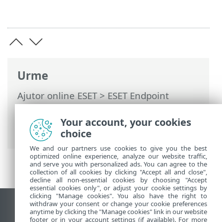
Urme
Ajutor online ESET
>
ESET Endpoint
Security
>
Setare avansată
>
Protecții
>
Protecţie acces web
>
Control Web
>
Your account, your cookies
Reguli pentru Control web
choice
We and our partners use cookies to give you the best
optimized online experience, analyze our website traffic,
and serve you with personalized ads. You can agree to the
collection of all cookies by clicking "Accept all and close",
decline all non-essential cookies by choosing "Accept
essential cookies only", or adjust your cookie settings by
clicking "Manage cookies". You also have the right to
withdraw your consent or change your cookie preferences
Vizualizare site pentru desktop
anytime by clicking the "Manage cookies" link in our website
footer or in your account settings (if available). For more
End of Life