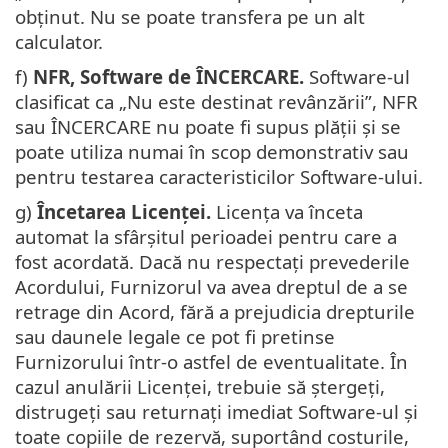
obținut. Nu se poate transfera pe un alt
calculator.
f)
NFR, Software de ÎNCERCARE.
Software-ul
clasificat ca „Nu este destinat revânzării”, NFR
sau ÎNCERCARE nu poate fi supus plății și se
poate utiliza numai în scop demonstrativ sau
pentru testarea caracteristicilor Software-ului.
g)
Încetarea Licenței.
Licența va înceta
automat la sfârșitul perioadei pentru care a
fost acordată. Dacă nu respectați prevederile
Acordului, Furnizorul va avea dreptul de a se
retrage din Acord, fără a prejudicia drepturile
sau daunele legale ce pot fi pretinse
Furnizorului într-o astfel de eventualitate. În
cazul anulării Licenței, trebuie să ștergeți,
distrugeți sau returnați imediat Software-ul și
toate copiile de rezervă, suportând costurile,