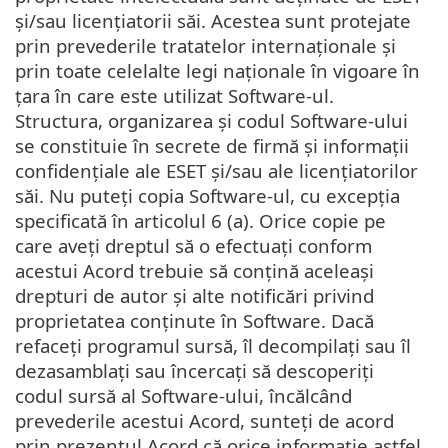
și/sau licențiatorii săi. Acestea sunt protejate
prin prevederile tratatelor internaționale și
prin toate celelalte legi naționale în vigoare în
țara în care este utilizat Software-ul.
Structura, organizarea și codul Software-ului
se constituie în secrete de firmă și informații
confidențiale ale ESET și/sau ale licențiatorilor
săi. Nu puteți copia Software-ul, cu excepția
specificată în articolul 6 (a). Orice copie pe
care aveți dreptul să o efectuați conform
acestui Acord trebuie să conțină aceleași
drepturi de autor și alte notificări privind
proprietatea conținute în Software. Dacă
refaceţi programul sursă, îl decompilaţi sau îl
dezasamblaţi sau încercaţi să descoperiţi
codul sursă al Software-ului, încălcând
prevederile acestui Acord, sunteţi de acord
prin prezentul Acord că orice informaţie astfel