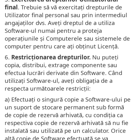
final
. Trebuie să vă exercitați drepturile de
Utilizator final personal sau prin intermediul
angajaților dvs. Aveți dreptul de a utiliza
Software-ul numai pentru a proteja
operațiunile și Computerele sau sistemele de
computer pentru care ați obținut Licență.
6.
Restricționarea drepturilor.
Nu puteți
copia, distribui, extrage componente sau
efectua lucrări derivate din Software. Când
utilizați Software-ul, aveți obligația de a
respecta următoarele restricții:
a) Efectuaţi o singură copie a Software-ului pe
un suport de stocare permanent sub formă
de copie de rezervă arhivată, cu condiţia ca
respectiva copie de rezervă arhivată să nu fie
instalată sau utilizată pe un calculator. Orice
altă copie de Software efectuată se va