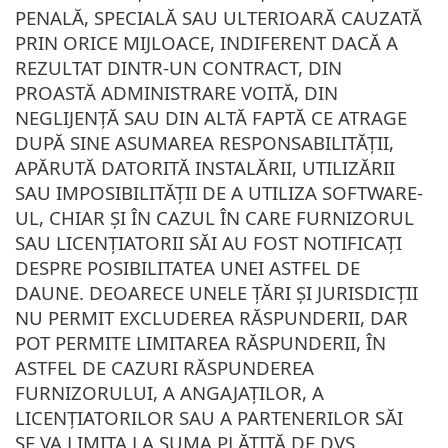
PENALĂ, SPECIALĂ SAU ULTERIOARĂ CAUZATĂ
PRIN ORICE MIJLOACE, INDIFERENT DACĂ A
REZULTAT DINTR-UN CONTRACT, DIN
PROASTĂ ADMINISTRARE VOITĂ, DIN
NEGLIJENȚĂ SAU DIN ALTĂ FAPTĂ CE ATRAGE
DUPĂ SINE ASUMAREA RESPONSABILITĂȚII,
APĂRUTĂ DATORITĂ INSTALĂRII, UTILIZĂRII
SAU IMPOSIBILITĂȚII DE A UTILIZA SOFTWARE-
UL, CHIAR ȘI ÎN CAZUL ÎN CARE FURNIZORUL
SAU LICENȚIATORII SĂI AU FOST NOTIFICAȚI
DESPRE POSIBILITATEA UNEI ASTFEL DE
DAUNE. DEOARECE UNELE ȚĂRI ȘI JURISDICȚII
NU PERMIT EXCLUDEREA RĂSPUNDERII, DAR
POT PERMITE LIMITAREA RĂSPUNDERII, ÎN
ASTFEL DE CAZURI RĂSPUNDEREA
FURNIZORULUI, A ANGAJAȚILOR, A
LICENȚIATORILOR SAU A PARTENERILOR SĂI
SE VA LIMITA LA SUMA PLĂTITĂ DE DVS.