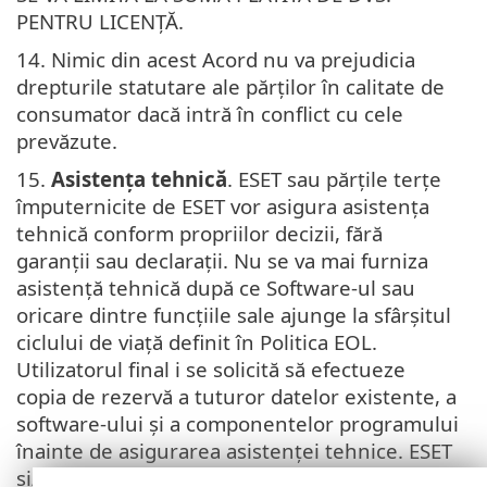
PENTRU LICENȚĂ.
14. Nimic din acest Acord nu va prejudicia
drepturile statutare ale părților în calitate de
consumator dacă intră în conflict cu cele
prevăzute.
15.
Asistența tehnică
. ESET sau părțile terțe
împuternicite de ESET vor asigura asistența
tehnică conform propriilor decizii, fără
garanții sau declarații. Nu se va mai furniza
asistență tehnică după ce Software-ul sau
oricare dintre funcțiile sale ajunge la sfârșitul
ciclului de viață definit în Politica EOL.
Utilizatorul final i se solicită să efectueze
copia de rezervă a tuturor datelor existente, a
software-ului și a componentelor programului
înainte de asigurarea asistenței tehnice. ESET
și/sau părțile terțe împuternicite de ESET nu