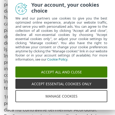
pot accepta răspunderea pentru pierderea
Your account, your cookies
choice
datelor, proprietății, software-ului sau
hardware-ului sau pierderea profitului din
We and our partners use cookies to give you the best
optimized online experience, analyze our website traffic,
cauza asigurării asistenței tehnice. ESET și/sau
and serve you with personalized ads. You can agree to the
părțile terțe împuternicite de ESET își rezervă
collection of all cookies by clicking "Accept all and close",
decline all non-essential cookies by choosing "Accept
dreptul de a decide dacă rezolvarea problemei
essential cookies only", or adjust your cookie settings by
depășește domeniul asistenței tehnice. ESET
clicking "Manage cookies". You also have the right to
withdraw your consent or change your cookie preferences
își rezervă dreptul de a refuza, suspenda sau
anytime by clicking the "Manage cookies" link in our website
înceta asigurarea asistenței tehnice conform
footer or in your account settings (if available). For more
information, see our
Cookie Policy
.
propriilor decizii. Este posibil să fie necesare
informațiile Licenței, Informații și alte date în
ACCEPT ALL AND CLOSE
conformitate cu Politica de confidențialitate,
în scopul furnizării serviciilor de asistență
ACCEPT ESSENTIAL COOKIES ONLY
tehnică.
16.
Transferarea Licenței
. Software-ul se
MANAGE COOKIES
poate transfera de pe un calculator pe altul
dacă nu contravine termenilor Acordului.