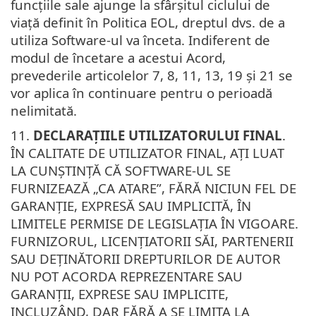
funcțiile sale ajunge la sfârșitul ciclului de
viață definit în Politica EOL, dreptul dvs. de a
utiliza Software-ul va înceta. Indiferent de
modul de încetare a acestui Acord,
prevederile articolelor 7, 8, 11, 13, 19 și 21 se
vor aplica în continuare pentru o perioadă
nelimitată.
11.
DECLARAȚIILE UTILIZATORULUI FINAL
.
ÎN CALITATE DE UTILIZATOR FINAL, AȚI LUAT
LA CUNȘTINȚĂ CĂ SOFTWARE-UL SE
FURNIZEAZĂ „CA ATARE”, FĂRĂ NICIUN FEL DE
GARANȚIE, EXPRESĂ SAU IMPLICITĂ, ÎN
LIMITELE PERMISE DE LEGISLAȚIA ÎN VIGOARE.
FURNIZORUL, LICENȚIATORII SĂI, PARTENERII
SAU DEȚINĂTORII DREPTURILOR DE AUTOR
NU POT ACORDA REPREZENTARE SAU
GARANȚII, EXPRESE SAU IMPLICITE,
INCLUZÂND, DAR FĂRĂ A SE LIMITA LA