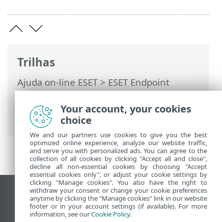
Trilhas
Ajuda on-line ESET
>
ESET Endpoint
Security
>
Configuração avançada
>
Interface do usuário
> Janelas de diálogo
Your account, your cookies
> Modo de segurança
choice
We and our partners use cookies to give you the best
optimized online experience, analyze our website traffic,
and serve you with personalized ads. You can agree to the
collection of all cookies by clicking "Accept all and close",
decline all non-essential cookies by choosing "Accept
essential cookies only", or adjust your cookie settings by
clicking "Manage cookies". You also have the right to
withdraw your consent or change your cookie preferences
Ver site para desktop
anytime by clicking the "Manage cookies" link in our website
footer or in your account settings (if available). For more
End of Life
information, see our
Cookie Policy
.
Base de conhecimento ESET