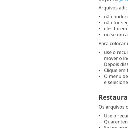
Arquivos adi
não pudere
não for se
eles forem
ou se um a
Para colocar
use o recu
mover o in
Depois diss
Clique em
O menu de 
e selecion
Restaura
Os arquivos 
Use o rec
Quarenten
Se um arq