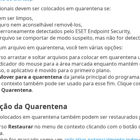
cionais devem ser colocados em quarentena se:
m ser limpos,
guro nem aconselhável removê-los,
 erroneamente detectados pelo ESET Endpoint Security,
rquivo se comportar de modo suspeito, mas não for detec
 um arquivo em quarentena, você tem várias opções:
rso arrastar e soltar arquivos para colocar em quarentena
dicador do mouse para a área marcada enquanto mantém o 
o, o aplicativo é movido para o primeiro plano.
Mover para a quarentena
da janela principal do programa
contexto também pode ser usado para esse fim. Clique co
e
Quarentena
.
ção da Quarentena
colocados em quarentena também podem ser restaurados par
urso
Restaurar
no menu de contexto clicando com o botão 
a.
uivo for marcado como um
aplicativo potencialmente indes