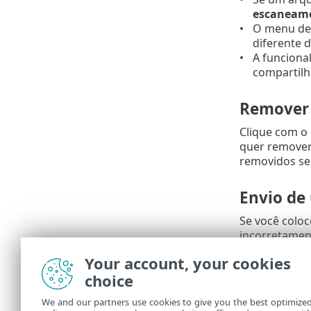
escaneam
O menu de
diferente d
A funciona
compartilh
Remover
Clique com o
quer remover
removidos se
Envio de
Se você colo
incorretament
amostra para 
Your account, your cookies
nele e seleci
choice
Os arti
We and our partners use cookies to give you the best optimize