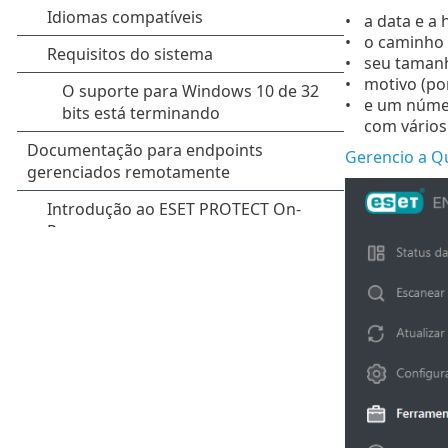
a data e a
o caminho p
seu taman
motivo (po
e um númer
com vários 
Gerencio a Q