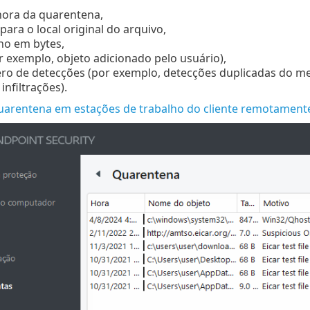
 hora da quarentena,
ara o local original do arquivo,
ho em bytes,
r exemplo, objeto adicionado pelo usuário),
o de detecções (por exemplo, detecções duplicadas do m
infiltrações).
uarentena em estações de trabalho do cliente remotament