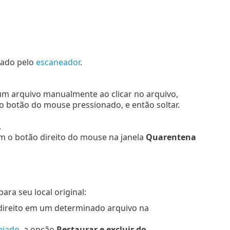
tado pelo
escaneador
.
 um arquivo manualmente ao clicar no arquivo,
botão do mouse pressionado, e então soltar.
.
m o botão direito do mouse na janela
Quarentena
a seu local original:
direito em um determinado arquivo na
ejado
, a opção
Restaurar e excluir do