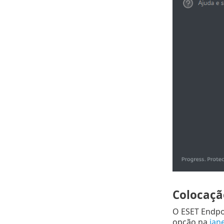
Colocaçã
O ESET Endpo
opção na
jane