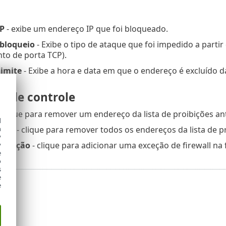
IP
- exibe um endereço IP que foi bloqueado.
 bloqueio
- Exibe o tipo de ataque que foi impedido a part
to de porta TCP).
limite
- Exibe a hora e data em que o endereço é excluído da
s de controle
 clique para remover um endereço da lista de proibições ant
d
h
tudo
- clique para remover todos os endereços da lista de 
y
 exceção
- clique para adicionar uma exceção de firewall na 
y
e
o
s
e
e