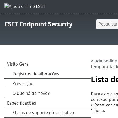
ESET Endpoint Security
Ajuda on-line
temporária d
Lista d
Para exibir e
conexão por 
>
Resolver e
1 hora.