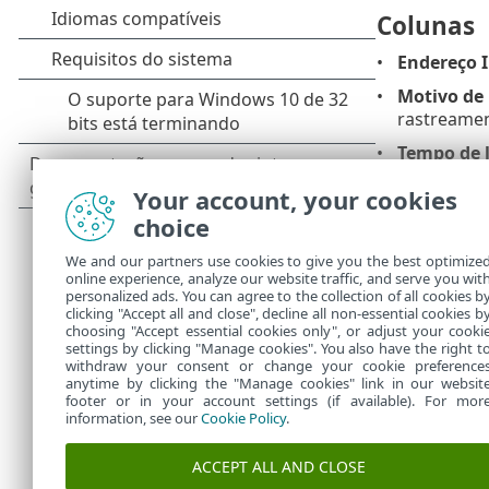
Colunas
Endereço 
Motivo de
rastreamen
Tempo de 
Your account, your cookies
Elemento
choice
Remover
-
We and our partners use cookies to give you the best optimize
online experience, analyze our website traffic, and serve you wit
Remover 
personalized ads. You can agree to the collection of all cookies b
Adicionar
clicking "Accept all and close", decline all non-essential cookies b
choosing "Accept essential cookies only", or adjust your cooki
settings by clicking "Manage cookies". You also have the right t
withdraw your consent or change your cookie preference
anytime by clicking the "Manage cookies" link in our websit
footer or in your account settings (if available). For mor
information, see our
Cookie Policy
.
ACCEPT ALL AND CLOSE