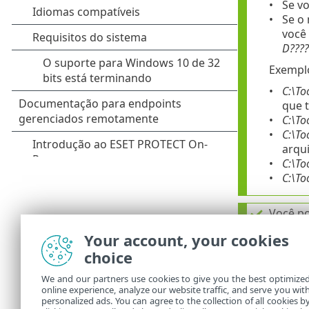
Se v
Se o
você
D????
Exempl
C:\To
que t
C:\To
C:\To
arqui
C:\To
C:\To
Você po
Para
Your account, your cookies
(não 
choice
Para
%PRO
We and our partners use cookies to give you the best optimize
online experience, analyze our website traffic, and serve you wit
personalized ads. You can agree to the collection of all cookies b
Expa