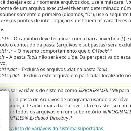
ocê desejar excluir somente arquivos doc, use a máscara
*.
 nome de um arquivo executável tiver um determinado núme
 souber somente o primeiro (digamos, “D”), use o seguinte 
.exe
(os pontos de interrogação substituem os caracteres 
os:
ols\*
– O caminho deve terminar com a barra invertida (\) e o
odo o conteúdo da pasta (arquivos e subpastas) será exclu
ols\*.*
– O mesmo comportamento que o
C:\Tools\*
ols
– A pasta
Tools
não será excluída. Da perspectiva do esc
vo.
ols\*.dat
– Excluirá os arquivos .dat na pasta
Tools
.
ols\sg.dat
– Excluirá este arquivo em particular localizado n
de usar variáveis do sistema como
%PROGRAMFILES%
para 
 excluir a pasta de Arquivos de programa usando a variáve
se esqueça de adicionar a barra invertida e o asterisco no 
 excluir todos os arquivos em um subdiretório
%PROGRAMFI
GRAMFILES%\Excluded_Directory\*
d
h
y
ndir a lista de variáveis do sistema suportadas