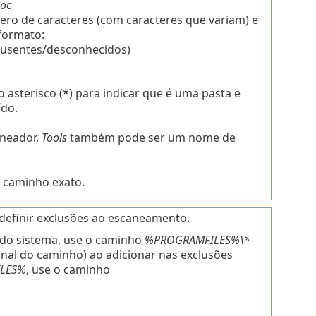
doc
ro de caracteres (com caracteres que variam) e
formato:
ausentes/desconhecidos)
 asterisco (*) para indicar que é uma pasta e
ído.
aneador,
Tools
também pode ser um nome de
o caminho exato.
definir exclusões ao escaneamento.
l do sistema, use o caminho
%PROGRAMFILES%\*
final do caminho) ao adicionar nas exclusões
LES%
, use o caminho