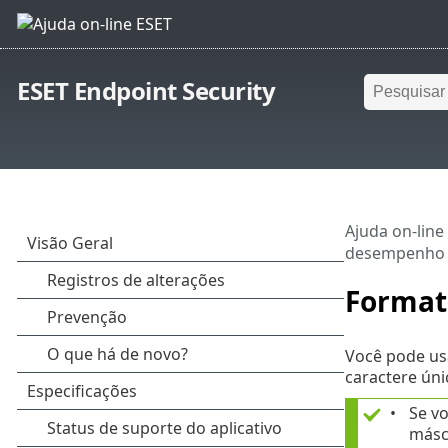
ESET Endpoint Security
Ajuda on-line
desempenho
Format
Você pode usa
caractere úni
Se vo
más