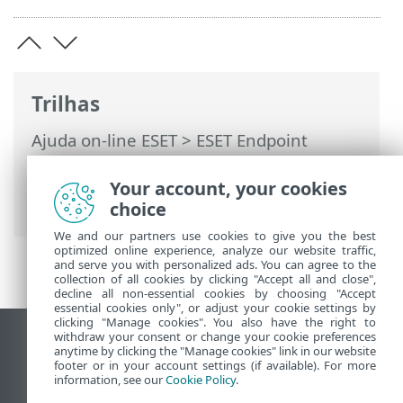
Trilhas
Ajuda on-line ESET
>
ESET Endpoint
Security
>
Configuração avançada
>
Proteções
>
Proteção de acesso à rede
>
Your account, your cookies
Conjuntos de IP
> Editar conjuntos de IP
choice
We and our partners use cookies to give you the best
optimized online experience, analyze our website traffic,
and serve you with personalized ads. You can agree to the
collection of all cookies by clicking "Accept all and close",
decline all non-essential cookies by choosing "Accept
essential cookies only", or adjust your cookie settings by
clicking "Manage cookies". You also have the right to
withdraw your consent or change your cookie preferences
Ver site para desktop
anytime by clicking the "Manage cookies" link in our website
footer or in your account settings (if available). For more
End of Life
information, see our
Cookie Policy
.
Base de conhecimento ESET