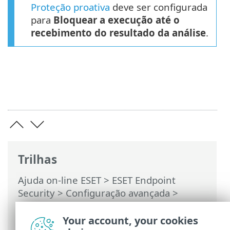
Proteção proativa
deve ser configurada
para
Bloquear a execução até o
recebimento do resultado da análise
.
Trilhas
Ajuda on-line ESET
>
ESET Endpoint
Security
>
Configuração avançada
>
Notificações
>
Notificações na área de
trabalho
> Janela de diálogo –
Your account, your cookies