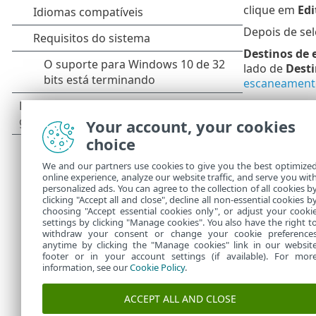
clique em
Edi
Depois de sel
Destinos de
lado de
Dest
escaneament
Respostas d
perfil de es
Your account, your cookies
tempo real d
choice
personalizado
proteção.
We and our partners use cookies to give you the best optimize
online experience, analyze our website traffic, and serve you wit
ThreatSense
personalized ads. You can agree to the collection of all cookies b
clicking "Accept all and close", decline all non-essential cookies b
detecção usa
choosing "Accept essential cookies only", or adjust your cooki
settings by clicking "Manage cookies". You also have the right t
withdraw your consent or change your cookie preference
anytime by clicking the "Manage cookies" link in our websit
footer or in your account settings (if available). For mor
information, see our
Cookie Policy
.
ACCEPT ALL AND CLOSE