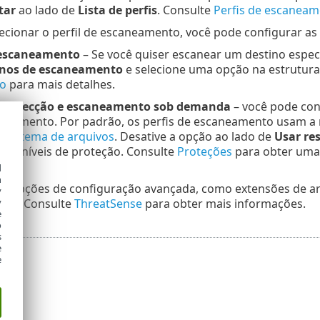
tar
ao lado de
Lista de perfis
. Consulte
Perfis de escanea
ecionar o perfil de escaneamento, você pode configurar as
 escaneamento
– Se você quiser escanear um destino espec
inos de escaneamento
e selecione uma opção na estrutura 
o
para mais detalhes.
e detecção e escaneamento sob demanda
– você pode conf
caneamento. Por padrão, os perfis de escaneamento usam 
o sistema de arquivos
. Desative a opção ao lado de
Usar re
s e níveis de proteção. Consulte
Proteções
para obter uma 
d
h
– Opções de configuração avançada, como extensões de ar
y
y
dos. Consulte
ThreatSense
para obter mais informações.
e
o
s
e
e