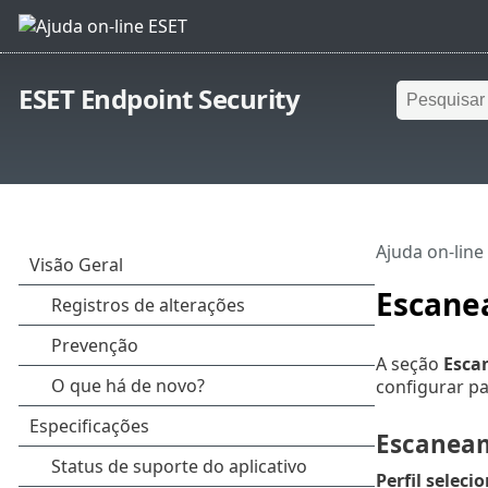
ESET Endpoint Security
Ajuda on-line
Escane
A seção
Esca
configurar p
Escanea
Perfil seleci