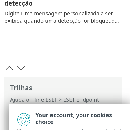
detecção
Digite uma mensagem personalizada a ser
exibida quando uma detecção for bloqueada.
Trilhas
Ajuda on-line ESET
>
ESET Endpoint
Security
>
Configuração avançada
>
Notificações
>
Notificações na área de
Your account, your cookies
trabalho
> Personalização de notificações
choice