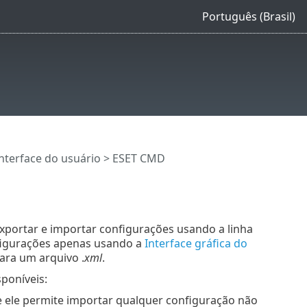
Português (Brasil)
nterface do usuário
> ESET CMD
portar e importar configurações usando a linha
nfigurações apenas usando a
Interface gráfica do
ara um arquivo .
xml
.
poníveis:
ele permite importar qualquer configuração não