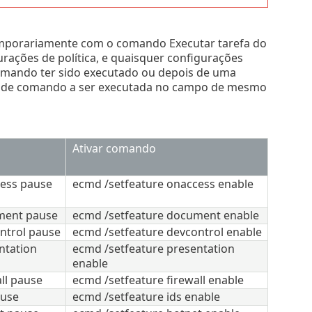
temporariamente com o comando Executar tarefa do
ações de política, e quaisquer configurações
comando ter sido executado ou depois de uma
linha de comando a ser executada no campo de mesmo
Ativar comando
cess pause
ecmd /setfeature onaccess enable
ment pause
ecmd /setfeature document enable
ntrol pause
ecmd /setfeature devcontrol enable
ntation
ecmd /setfeature presentation
enable
ll pause
ecmd /setfeature firewall enable
ause
ecmd /setfeature ids enable