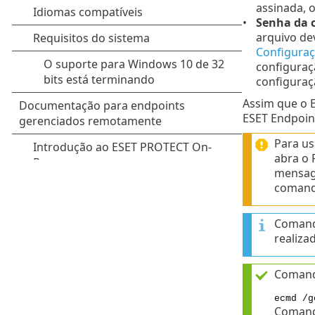
assinada, 
Senha da 
arquivo dev
Configuraç
configuraç
configuraç
Assim que o E
ESET Endpoint
Para us
abra o
mensa
comando
Comand
realiza
Comand
ecmd /g
Comand