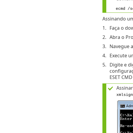
ecmd /s
Assinando um
Faça o do
Abra o Pr
Navegue at
Execute u
Digite e d
configuraç
ESET CMD 
Assina
xmlsign