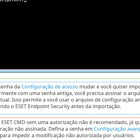
 senha da
Configuração de acesso
mudar e você quiser impo
rmente com uma senha antiga, você precisa assinar o arqui
tual. Isso permite a você usar o arquivo de configuração a
ndo o ESET Endpoint Security antes da importação.
o ESET CMD sem uma autorização não é recomendado, já que
ração não assinada. Defina a senha em
Configuração avan
para impedir a modificação não autorizada por usuários.