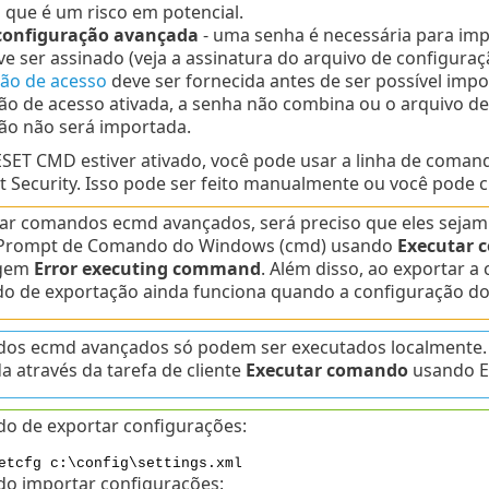
o que é um risco em potencial.
configuração avançada
- uma senha é necessária para imp
e ser assinado (veja a assinatura do arquivo de configuraç
ão de acesso
deve ser fornecida antes de ser possível impo
ão de acesso ativada, a senha não combina ou o arquivo de
ão não será importada.
SET CMD estiver ativado, você pode usar a linha de coman
 Security. Isso pode ser feito manualmente ou você pode c
ar comandos ecmd avançados, será preciso que eles sejam 
 Prompt de Comando do Windows (cmd) usando
Executar 
gem
Error executing command
. Além disso, ao exportar a 
 de exportação ainda funciona quando a configuração do
os ecmd avançados só podem ser executados localmente.
da através da tarefa de cliente
Executar comando
usando E
o de exportar configurações:
etcfg c:\config\settings.xml
o importar configurações: