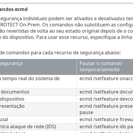
mandos ecmd
segurança individuais podem ser ativados e desativados 
 PROTECT On-Prem. Os comandos não substituem as configur
o revertidas de volta ao seu estado original depois de o 
ão do dispositivo. Para usar esse recurso, especifique a 
a de comandos para cada recurso de segurança abaixo:
segurança
Pausar o comando
temporariamente
 tempo real do sistema de
ecmd /setfeature onac
e documentos
ecmd /setfeature docu
dispositivo
ecmd /setfeature devco
resentação
ecmd /setfeature prese
pause
soal
ecmd /setfeature firewa
ntra ataque de rede (IDS)
ecmd /setfeature ids p