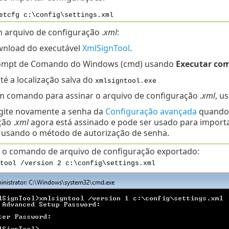
etcfg c:\config\settings.xml
 arquivo de configuração .
xml
:
wnload do executável
XmlSignTool
.
ompt de Comando do Windows (cmd) usando
Executar co
é a localização salva do
xmlsigntool.exe
m comando para assinar o arquivo de configuração .
xml
, u
igite novamente a senha da
Configuração avançada
quando s
ão .
xml
agora está assinado e pode ser usado para importa
usando o método de autorização de senha.
r o comando de arquivo de configuração exportado:
tool /version 2 c:\config\settings.xml