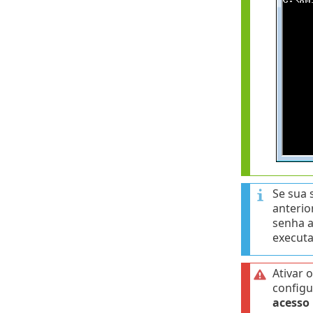
Se sua
anterio
senha a
executa
Ativar 
configu
acesso