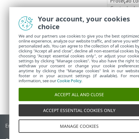
Proteção co
Controle de
Your account, your cookies
Proteção do
choice
Proteção do 
We and our partners use cookies to give you the best optimize
Antispam do 
online experience, analyze our website traffic, and serve you wit
Proteção an
personalized ads. You can agree to the collection of all cookies b
clicking "Accept all and close", decline all non-essential cookies b
choosing "Accept essential cookies only", or adjust your cooki
settings by clicking "Manage cookies". You also have the right t
withdraw your consent or change your cookie preference
anytime by clicking the "Manage cookies" link in our websit
footer or in your account settings (if available). For mor
information, see our
Cookie Policy
.
ACCEPT ALL AND CLOSE
ACCEPT ESSENTIAL COOKIES ONLY
End of Life
Base de conhecimento ESET
Fórum ESET
ESET S
MANAGE COOKIES