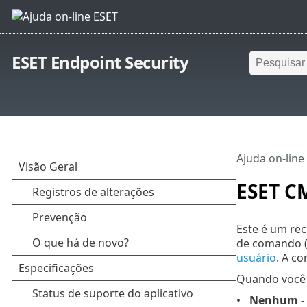
ESET Endpoint Security
Ajuda on-line
ESET C
Este é um re
de comando (
usuário
. A c
Quando você a
Nenhum
-