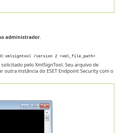
mo administrador
.
so:
xmlsigntool /version 2 <xml_file_path>
olicitado pelo XmlSignTool. Seu arquivo de
r outra instância do ESET Endpoint Security com o