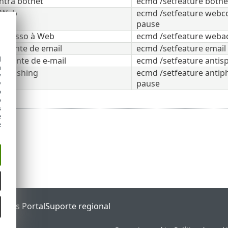
ntra botnet
ecmd /setfeature botne
 Web
ecmd /setfeature webc
pause
 acesso à Web
ecmd /setfeature weba
cliente de email
ecmd /setfeature email
d
cliente de e-mail
ecmd /setfeature anti
h
tiphishing
ecmd /setfeature antip
y
pause
y
e
o
s
e
e
tatus Portal
Suporte regional