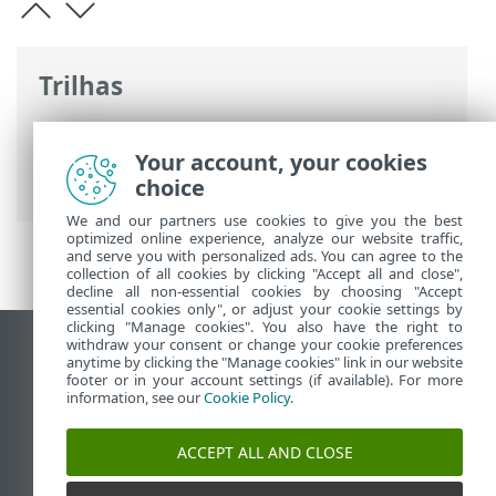
Trilhas
Ajuda on-line ESET
>
ESET Endpoint
Security
>
Configuração avançada
>
Your account, your cookies
Conectividade
choice
We and our partners use cookies to give you the best
optimized online experience, analyze our website traffic,
and serve you with personalized ads. You can agree to the
collection of all cookies by clicking "Accept all and close",
decline all non-essential cookies by choosing "Accept
essential cookies only", or adjust your cookie settings by
clicking "Manage cookies". You also have the right to
withdraw your consent or change your cookie preferences
Ver site para desktop
anytime by clicking the "Manage cookies" link in our website
footer or in your account settings (if available). For more
End of Life
information, see our
Cookie Policy
.
Base de conhecimento ESET
Fórum ESET
ACCEPT ALL AND CLOSE
ESET Status Portal
Suporte regional