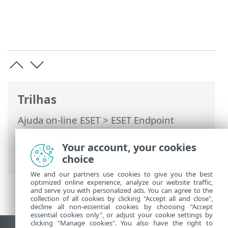
Trilhas
Ajuda on-line ESET
>
ESET Endpoint
Security
>
Configuração avançada
>
Reverter configurações da Configuração
Your account, your cookies
avançada > Erro ao salvar a configuração
choice
We and our partners use cookies to give you the best
optimized online experience, analyze our website traffic,
and serve you with personalized ads. You can agree to the
collection of all cookies by clicking "Accept all and close",
decline all non-essential cookies by choosing "Accept
essential cookies only", or adjust your cookie settings by
clicking "Manage cookies". You also have the right to