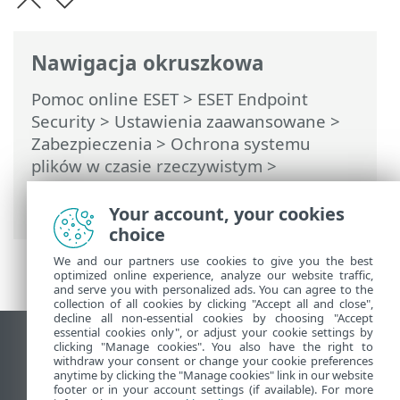
Nawigacja okruszkowa
Pomoc online ESET
>
ESET Endpoint
Security
>
Ustawienia zaawansowane
>
Zabezpieczenia
>
Ochrona systemu
plików w czasie rzeczywistym
>
Sprawdzanie skuteczności ochrony w
czasie rzeczywistym
Your account, your cookies
choice
We and our partners use cookies to give you the best
optimized online experience, analyze our website traffic,
and serve you with personalized ads. You can agree to the
collection of all cookies by clicking "Accept all and close",
decline all non-essential cookies by choosing "Accept
essential cookies only", or adjust your cookie settings by
Wyświetl witrynę internetową dla
clicking "Manage cookies". You also have the right to
withdraw your consent or change your cookie preferences
komputerów
anytime by clicking the "Manage cookies" link in our website
footer or in your account settings (if available). For more
End of Life