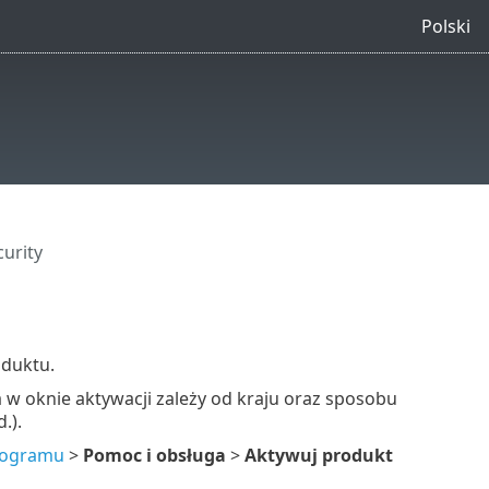
Polski
urity
oduktu.
 w oknie aktywacji zależy od kraju oraz sposobu
d.).
rogramu
>
Pomoc i obsługa
>
Aktywuj produkt