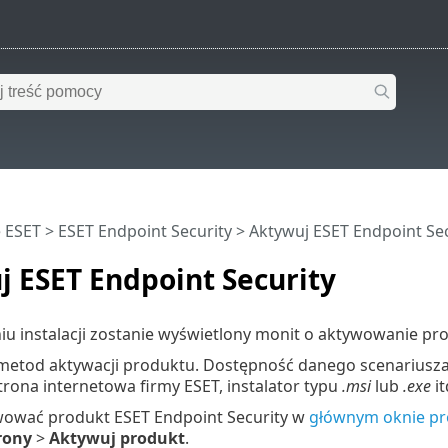
 ESET
>
ESET Endpoint Security
>
Aktywuj ESET Endpoint Sec
 ESET Endpoint Security
u instalacji zostanie wyświetlony monit o aktywowanie pr
a metod aktywacji produktu. Dostępność danego scenariusza
strona internetowa firmy ESET, instalator typu
.msi
lub
.exe
it
ować produkt ESET Endpoint Security w
głównym oknie p
rony
>
Aktywuj produkt
.