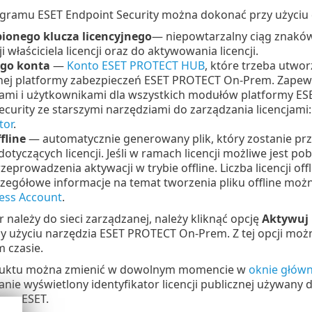
ogramu ESET Endpoint Security można dokonać przy użyciu 
ionego klucza licencyjnego
— niepowtarzalny ciąg znaków
ji właściciela licencji oraz do aktywowania licencji.
ego konta
—
Konto ESET PROTECT HUB
, które trzeba utwo
nej platformy zabezpieczeń ESET PROTECT On-Prem. Zapewn
ami i użytkownikami dla wszystkich modułów platformy ES
ecurity ze starszymi narzędziami do zarządzania licencjami
tor
.
fline
— automatycznie generowany plik, który zostanie prz
dotyczących licencji. Jeśli w ramach licencji możliwe jest pobra
zeprowadzenia aktywacji w trybie offline. Liczba licencji of
Szczegółowe informacje na temat tworzenia pliku offline mo
ess Account
.
r należy do sieci zarządzanej, należy kliknąć opcję
Aktywuj 
y użyciu narzędzia ESET PROTECT On-Prem. Z tej opcji moż
 czasie.
oduktu można zmienić w dowolnym momencie w
oknie głów
tanie wyświetlony identyfikator licencji publicznej używany 
irmy ESET.