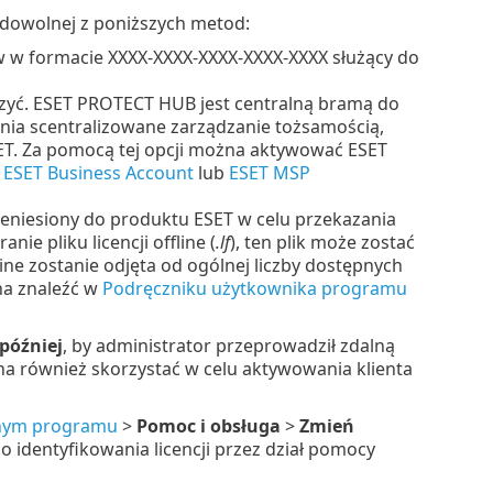
dowolnej z poniższych metod:
 w formacie XXXX-XXXX-XXXX-XXXX-XXXX służący do
rzyć. ESET PROTECT HUB jest centralną bramą do
ia scentralizowane zarządzanie tożsamością,
ET. Za pomocą tej opcji można aktywować ESET
:
ESET Business Account
lub
ESET MSP
eniesiony do produktu ESET w celu przekazania
nie pliku licencji offline (
.lf
), ten plik może zostać
fline zostanie odjęta od ogólnej liczby dostępnych
żna znaleźć w
Podręczniku użytkownika programu
później
, by administrator przeprowadził zdalną
na również skorzystać w celu aktywowania klienta
nym programu
>
Pomoc i obsługa
>
Zmień
do identyfikowania licencji przez dział pomocy