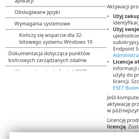
Aktywacji pr
Użyj zakup
identyfikac
Użyj swoj
ujednolico
subskrypcj
Endpoint S
Administra
Licencja of
informacji 
użyty do pr
licencji. 
ESET Busin
Jeśli kompute
aktywację prz
w późniejszym
Licencję pr
licencję
. Zos
technicznej f