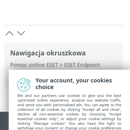
Nawigacja okruszkowa
Pomoc online ESET
>
ESET Endpoint
Security
>
Korzystanie z ESET Endpoint
Security
> Skanowanie komputera
Your account, your cookies
choice
We and our partners use cookies to give you the best
optimized online experience, analyze our website traffic,
and serve you with personalized ads. You can agree to the
collection of all cookies by clicking "Accept all and close",
decline all non-essential cookies by choosing "Accept
essential cookies only", or adjust your cookie settings by
Wyświetl witrynę internetową dla
clicking "Manage cookies". You also have the right to
withdraw your consent or change your cookie preferences