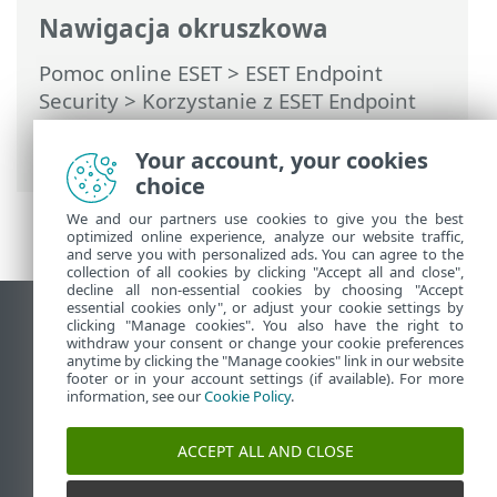
Nawigacja okruszkowa
Pomoc online ESET
>
ESET Endpoint
Security
>
Korzystanie z ESET Endpoint
Security
>
Ustawienia
>
Sieć
> Połączenia
sieciowe
Your account, your cookies
choice
We and our partners use cookies to give you the best
optimized online experience, analyze our website traffic,
and serve you with personalized ads. You can agree to the
collection of all cookies by clicking "Accept all and close",
decline all non-essential cookies by choosing "Accept
essential cookies only", or adjust your cookie settings by
Wyświetl witrynę internetową dla
clicking "Manage cookies". You also have the right to
withdraw your consent or change your cookie preferences
komputerów
anytime by clicking the "Manage cookies" link in our website
footer or in your account settings (if available). For more
End of Life
information, see our
Cookie Policy
.
Baza wiedzy ESET
Forum ESET
ACCEPT ALL AND CLOSE
ESET Status Portal
Pomoc regionalna