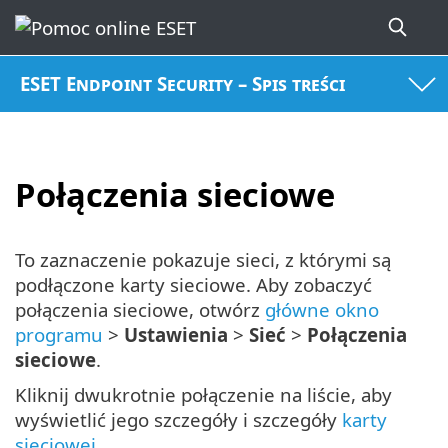
ESET Endpoint Security – Spis treści
Połączenia sieciowe
To zaznaczenie pokazuje sieci, z którymi są
podłączone karty sieciowe. Aby zobaczyć
połączenia sieciowe, otwórz
główne okno
programu
>
Ustawienia
>
Sieć
>
Połączenia
sieciowe
.
Kliknij dwukrotnie połączenie na liście, aby
wyświetlić jego szczegóły i szczegóły
karty
sieciowej
.