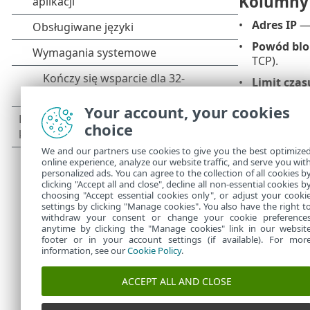
Kolumny
Adres IP
— 
Powód bl
TCP).
Limit czas
Your account, your cookies
Elementy
choice
Usuń
— umo
We and our partners use cookies to give you the best optimize
online experience, analyze our website traffic, and serve you wit
Usuń wszy
personalized ads. You can agree to the collection of all cookies b
Dodaj wyj
clicking "Accept all and close", decline all non-essential cookies b
choosing "Accept essential cookies only", or adjust your cooki
settings by clicking "Manage cookies". You also have the right t
withdraw your consent or change your cookie preference
anytime by clicking the "Manage cookies" link in our websit
footer or in your account settings (if available). For mor
information, see our
Cookie Policy
.
ACCEPT ALL AND CLOSE