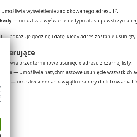
umożliwia wyświetlenie zablokowanego adresu IP.
okady
— umożliwia wyświetlenie typu ataku powstrzymaneg
u
— pokazuje godzinę i datę, kiedy adres zostanie usunięty z 
 sterujące
żliwia przedterminowe usunięcie adresu z czarnej listy.
d
h
stkie
— umożliwia natychmiastowe usunięcie wszystkich adr
y
ątek
— umożliwia dodanie wyjątku zapory do filtrowania ID
y
e
o
s
e
e