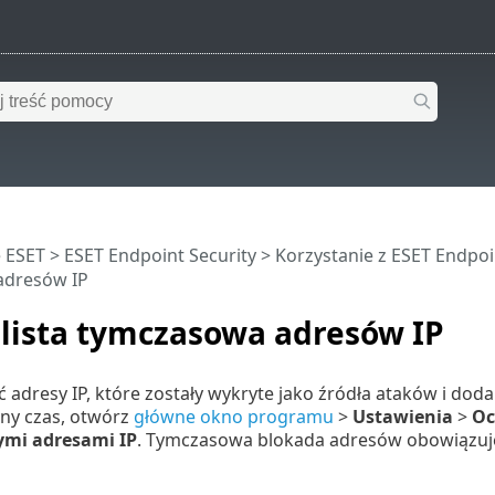
 ESET
>
ESET Endpoint Security
>
Korzystanie z ESET Endpoi
adresów IP
 lista tymczasowa adresów IP
ć adresy IP, które zostały wykryte jako źródła ataków i dod
ony czas, otwórz
główne okno programu
>
Ustawienia
>
Oc
mi adresami IP
. Tymczasowa blokada adresów obowiązuje