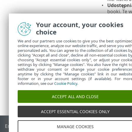
Udostępni
booki. Te 
Można 
Your account, your cookies
choice
Dana po
We and our partners use cookies to give you the best optimize
wstępni
online experience, analyze our website traffic, and serve you wit
personalized ads. You can agree to the collection of all cookies b
dostępu
clicking "Accept all and close", decline all non-essential cookies b
choosing "Accept essential cookies only", or adjust your cooki
settings by clicking "Manage cookies". You also have the right t
withdraw your consent or change your cookie preference
anytime by clicking the "Manage cookies" link in our websit
footer or in your account settings (if available). For mor
information, see our
Cookie Policy
.
ACCEPT ALL AND CLOSE
ACCEPT ESSENTIAL COOKIES ONLY
End of Life
Baza wiedzy ESET
Forum ESET
ESET Status Port
MANAGE COOKIES