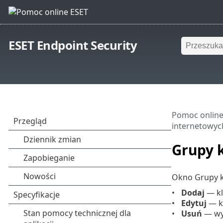
ESET Endpoint Security
Pomoc online
internetowyc
Grupy k
Okno Grupy ka
Dodaj
— kl
Edytuj
— kl
Usuń
— wyb