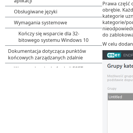
Prawa część o
obrębie. Każ
kategorie uz
kategorie/pod
nieodpowiedn
do zablokowa
W celu dodani