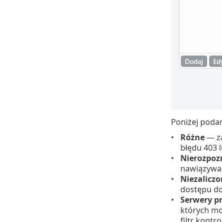
Poniżej podan
Różne
— za
błędu 403 l
Nierozpoz
nawiązywan
Niezaliczo
dostępu do
Serwery p
których mo
filtr kontr