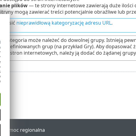
anie plików
— te strony internetowe zawierają duże ilości d
witryny mogą zawierać treści potencjalnie obraźliwe lub pr
zgłosić
nieprawidłową kategoryzację adresu URL
.
dkategoria może należeć do dowolnej grupy. Istnieją pewne
d
e zdefiniowanych grup (na przykład Gry). Aby dopasować ż
h
y
 do stron internetowych, należy ją dodać do żądanej grupy
y
e
o
s
e
e
al
Pomoc regionalna