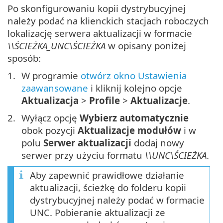
Po skonfigurowaniu kopii dystrybucyjnej
należy podać na klienckich stacjach roboczych
lokalizację serwera aktualizacji w formacie
\\ŚCIEŻKA_UNC\ŚCIEŻKA
w opisany poniżej
sposób:
W programie
otwórz okno Ustawienia
zaawansowane
i kliknij kolejno opcje
Aktualizacja
>
Profile
>
Aktualizacje
.
Wyłącz opcję
Wybierz automatycznie
obok pozycji
Aktualizacje modułów
i w
polu
Serwer aktualizacji
dodaj nowy
serwer przy użyciu formatu
\\UNC\ŚCIEŻKA
.
Aby zapewnić prawidłowe działanie
aktualizacji, ścieżkę do folderu kopii
dystrybucyjnej należy podać w formacie
UNC. Pobieranie aktualizacji ze