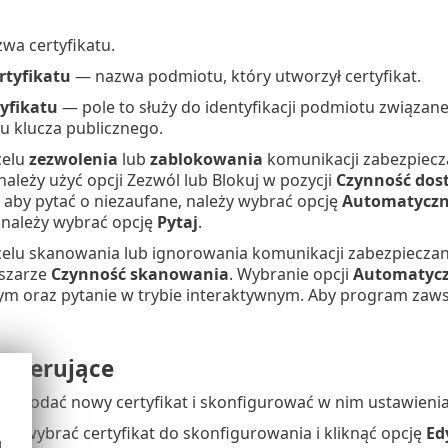
wa certyfikatu.
rtyfikatu
— nazwa podmiotu, który utworzył certyfikat.
yfikatu
— pole to służy do identyfikacji podmiotu związ
u klucza publicznego.
celu
zezwolenia
lub
zablokowania
komunikacji zabezpieczan
 należy użyć opcji Zezwól lub Blokuj w pozycji
Czynność dos
i aby pytać o niezaufane, należy wybrać opcję
Automatyczn
 należy wybrać opcję
Pytaj
.
lu skanowania lub ignorowania komunikacji zabezpieczanej
szarze
Czynność skanowania
. Wybranie opcji
Automatycz
m oraz pytanie w trybie interaktywnym. Aby program zawsz
 sterujące
y dodać nowy certyfikat i skonfigurować w nim ustawienia
ży wybrać certyfikat do skonfigurowania i kliknąć opcję
Ed
d