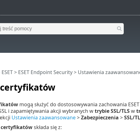
 ESET
>
ESET Endpoint Security
>
Ustawienia zaawansowan
certyfikatów
fikatów
mogą służyć do dostosowywania zachowania ESET E
 SSL i zapamiętywania akcji wybranych w
trybie SSL/TLS
w
t
ekcji
Ustawienia zaawansowane
>
Zabezpieczenia
>
SSL/T
 certyfikatów
składa się z: