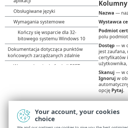
Kolumny
Nazwa
— naz
Wystawca ce
Podmiot cert
polu podmiot
Dostęp
— w 
jest zaufana,
certyfikatów 
użytkownika,
Skanuj
— w ce
Ignoruj
w ob
automatyczny
opcję
Pytaj
.
Elementy
Your account, your cookies
Dodaj
— należ
choice
Edytuj
— nale
We and our partners use cookies to give you the best optimize