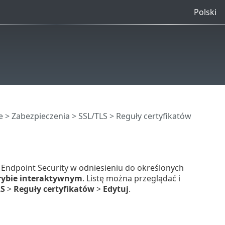
Polski
e
>
Zabezpieczenia
>
SSL/TLS
> Reguły certyfikatów
ndpoint Security w odniesieniu do określonych
rybie interaktywnym
. Listę można przeglądać i
LS
>
Reguły certyfikatów
>
Edytuj
.