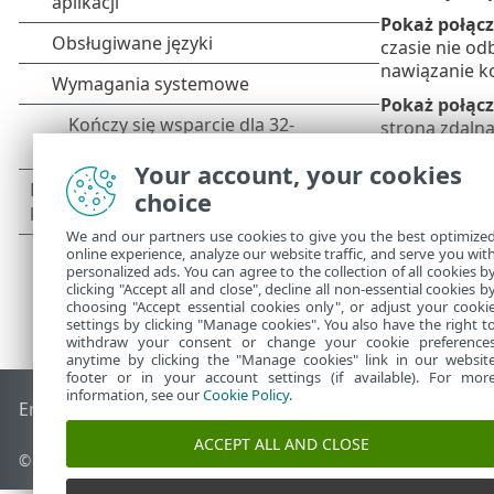
Pokaż połącz
czasie nie od
nawiązanie k
Pokaż połąc
stroną zdalną
Your account, your cookies
choice
We and our partners use cookies to give you the best optimize
online experience, analyze our website traffic, and serve you wit
personalized ads. You can agree to the collection of all cookies b
clicking "Accept all and close", decline all non-essential cookies b
choosing "Accept essential cookies only", or adjust your cooki
settings by clicking "Manage cookies". You also have the right t
withdraw your consent or change your cookie preference
anytime by clicking the "Manage cookies" link in our websit
footer or in your account settings (if available). For mor
information, see our
Cookie Policy
.
End of Life
Baza wiedzy ESET
Forum ESET
ESET Status Port
ACCEPT ALL AND CLOSE
© 1992 - 2026 ESET, spol. s r.o. – Wszelkie prawa zastrzeżone.