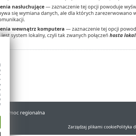
enia nasłuchujące
— zaznaczenie tej opcji powoduje wyświ
bywa się wymiana danych, ale dla których zarezerwowano w
omunikacji.
zenia wewnątrz komputera
— zaznaczenie tej opcji powodu
 jest system lokalny, czyli tak zwanych połączeń
hosta loka
d
h
y
y
e
o
s
e
e
al
Pomoc regionalna
Zarządzaj plikami cookie
Polityka 