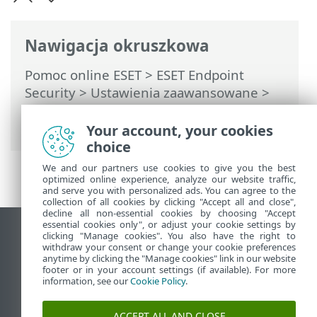
Nawigacja okruszkowa
Pomoc online ESET
>
ESET Endpoint
Security
>
Ustawienia zaawansowane
>
Zabezpieczenia
> Kontrola dostępu do
urządzeń
Your account, your cookies
choice
We and our partners use cookies to give you the best
optimized online experience, analyze our website traffic,
and serve you with personalized ads. You can agree to the
collection of all cookies by clicking "Accept all and close",
decline all non-essential cookies by choosing "Accept
essential cookies only", or adjust your cookie settings by
Wyświetl witrynę internetową dla
clicking "Manage cookies". You also have the right to
withdraw your consent or change your cookie preferences
komputerów
anytime by clicking the "Manage cookies" link in our website
footer or in your account settings (if available). For more
End of Life
information, see our
Cookie Policy
.
Baza wiedzy ESET
Forum ESET
ACCEPT ALL AND CLOSE