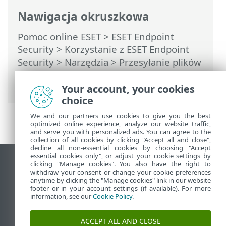
Nawigacja okruszkowa
Pomoc online ESET
>
ESET Endpoint
Security
>
Korzystanie z ESET Endpoint
Security
>
Narzędzia
>
Przesyłanie plików
do analizy
> Wybieranie próbki do analizy
— plik z fałszywym alarmem
Your account, your cookies
choice
We and our partners use cookies to give you the best
optimized online experience, analyze our website traffic,
and serve you with personalized ads. You can agree to the
collection of all cookies by clicking "Accept all and close",
decline all non-essential cookies by choosing "Accept
essential cookies only", or adjust your cookie settings by
Wyświetl witrynę internetową dla
clicking "Manage cookies". You also have the right to
withdraw your consent or change your cookie preferences
komputerów
anytime by clicking the "Manage cookies" link in our website
footer or in your account settings (if available). For more
End of Life
information, see our
Cookie Policy
.
Baza wiedzy ESET
Forum ESET
ACCEPT ALL AND CLOSE