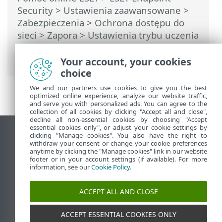
Security
>
Ustawienia zaawansowane
>
Zabezpieczenia
>
Ochrona dostępu do
sieci
>
Zapora
>
Ustawienia trybu uczenia
się
> Okno dialogowe — Zakończ tryb
uczenia się
Your account, your cookies
choice
We and our partners use cookies to give you the best
optimized online experience, analyze our website traffic,
and serve you with personalized ads. You can agree to the
collection of all cookies by clicking "Accept all and close",
decline all non-essential cookies by choosing "Accept
essential cookies only", or adjust your cookie settings by
Wyświetl witrynę internetową dla
clicking "Manage cookies". You also have the right to
withdraw your consent or change your cookie preferences
komputerów
anytime by clicking the "Manage cookies" link in our website
footer or in your account settings (if available). For more
End of Life
information, see our
Cookie Policy
.
Baza wiedzy ESET
Forum ESET
ACCEPT ALL AND CLOSE
ESET Status Portal
Pomoc regionalna
ACCEPT ESSENTIAL COOKIES ONLY