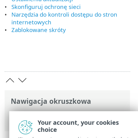
Skonfiguruj ochronę sieci
Narzędzia do kontroli dostępu do stron
internetowych
Zablokowane skróty
Nawigacja okruszkowa
Pomoc online ESET
>
ESET Endpoint
Security
>
Pierwsze kroki
Your account, your cookies
choice