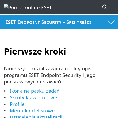
ESET Endpoint Security – Spis treści
Pierwsze kroki
Niniejszy rozdział zawiera ogólny opis
programu ESET Endpoint Security i jego
podstawowych ustawień.
Ikona na pasku zadań
Skróty klawiaturowe
Profile
Menu kontekstowe
Ustawienia aktualizacji