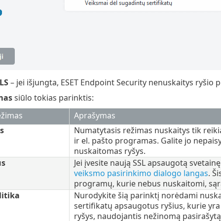
TLS
– jei išjungta, ESET Endpoint Security nenuskaitys ryšio p
mas
siūlo tokias parinktis:
ežimas
Aprašymas
s
Numatytasis režimas nuskaitys tik reik
ir el. pašto programas. Galite jo nepai
nuskaitomas ryšys.
us
Jei įvesite naują SSL apsaugotą svetain
veiksmo pasirinkimo dialogo langas
. Š
programų, kurie nebus nuskaitomi, sąr
litika
Nurodykite šią parinktį norėdami nuskai
sertifikatų apsaugotus ryšius, kurie yr
ryšys, naudojantis nežinomą pasirašytą 