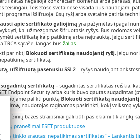
sertifikatas negalioja konkrečiam domenui arba parašas, kurį
teisingai). Teisėtose svetainėse visada bus naudojami patikimi 
ti programa iššifruoja jūsų ryšį arba svetainė patiria tech
austi apie sertifikato galiojimą
yra pažymėtas (pagal numa
vykdyti, kai užmezgamas šifruotasis ryšys. Bus rodomas ve
ymėti sertifikatą kaip patikimą arba neįtrauktą. Jeigu serti
yra TRCA sąraše, langas bus
žalias
.
kti parinktį
Blokuoti sertifikatą naudojantį ryšį
, jeigu nor
epatikimą sertifikatą.
utą, užšifruotą pasenusiu SSL2
– ryšys naudojant ankstesn
 sugadintų sertifikatų
– sugadintas sertifikatas reiškia, k
ET Endpoint Security arba kuris buvo gautas sugadintas (pvz
enduojame palikti punktą
Blokuoti sertifikatą naudojantį 
aliojimą
, naudotojas raginamas pasirinkti, kokį veiksmą vyk
ESET žinių bazės straipsniai gali būti pasiekiami tik anglų ka
d
ifikatų pranešimai ESET produktuose
h
y
uotas tinklo srautas: nepatikimas sertifikatas“ – Lankantis