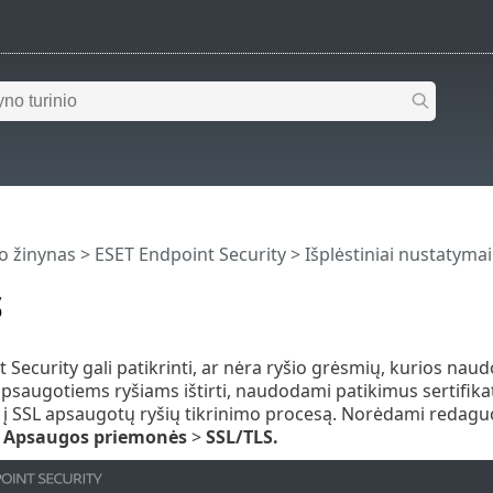
o žinynas
>
ESET Endpoint Security
>
Išplėstiniai nustatymai
S
Security gali patikrinti, ar nėra ryšio grėsmių, kurios naudoj
psaugotiems ryšiams ištirti, naudodami patikimus sertifikat
i į SSL apsaugotų ryšių tikrinimo procesą. Norėdami redagu
>
Apsaugos priemonės
>
SSL/TLS.