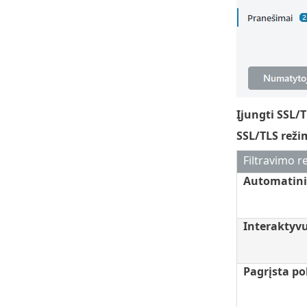
Įjungti SSL/
SSL/TLS reži
Filtravimo r
Automatini
Interaktyv
Pagrįsta po