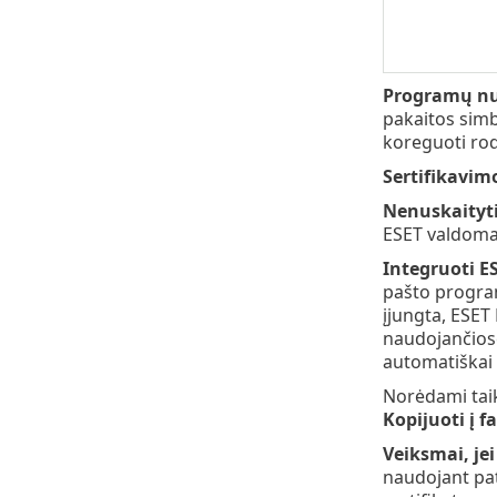
Programų nu
pakaitos simbo
koreguoti rod
Sertifikavim
Nenuskaityti
ESET valdomas
Integruoti E
pašto program
įjungta, ESET
naudojančiose
automatiškai 
Norėdami taik
Kopijuoti į fa
Veiksmai, je
naudojant pat