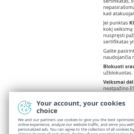
sertifikatas, 
nepasirašomas 
kad atakuojan
Jei punktas
Kl
kokį veiksmą 
nuspręsti paž
sertifikatas 
Galite pasirin
naudojančia n
Blokuoti sra
užblokuotas.
Veiksmai dėl
neatpažino ES
atveju rekom
sertifikato g
Your account, your cookies
choice
Tolesni 
We and our partners use cookies to give you the best optimize
Sert
online experience, analyze our website traffic, and serve you wit
personalized ads. You can agree to the collection of all cookies b
„Šifr