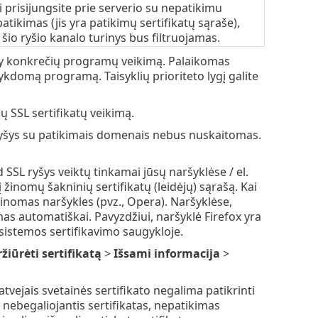
 prisijungsite prie serverio su nepatikimu
atikimas (jis yra patikimų sertifikatų sąraše),
 šio ryšio kanalo turinys bus filtruojamas.
ity konkrečių programų veikimą. Palaikomas
vykdomą programą. Taisyklių prioriteto lygį galite
ų SSL sertifikatų veikimą.
 ryšys su patikimais domenais nebus nuskaitomas.
 SSL ryšys veiktų tinkamai jūsų naršyklėse / el.
žinomų šakninių sertifikatų (leidėjų) sąrašą. Kai
žinomas naršykles (pvz., Opera). Naršyklėse,
as automatiškai. Pavyzdžiui, naršyklė Firefox yra
sistemos sertifikavimo saugykloje.
žiūrėti sertifikatą
>
Išsami informacija
>
 atvejais svetainės sertifikato negalima patikrinti
nebegaliojantis sertifikatas, nepatikimas