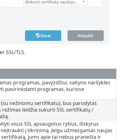
er SSL/TLS.
iamas programas, pavyzdžiui, saityno naršykles
syti pasirinkdami programas, kuriose
ę (su nežinomu sertifikatu), bus parodytas
is režimas leidžia sukurti SSL sertifikatų /
ašą.
tyti visus SSL apsaugotus ryšius, išskyrus
a neįtraukti į tikrinimą. Jeigu užmezgamas naujas
sertifikatą, jums apie tai nebus pranešta ir