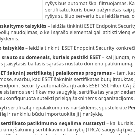
ryšys bus automatiškai filtruojamas. Kai
sertifikatu, kuris buvo pažymėtas kaip p
ryšys su šiuo serveriu bus leidžiamas, o
skaitymo taisyklės
– leidžia tinkinti ESET Endpoint Secur
lių naudojimas, o keli sąrašo elementai gali atitikti vieną 
yklėmis.
o taisyklės
– leidžia tinkinti ESET Endpoint Security konkreči
 srauto su domenais, kuriais pasitiki ESET
– kai įjungta,
 įtaisytasis baltasis sąrašas nustato domeno patikimumą.
SET šakninį sertifikatą į palaikomas programas
– tam, kad
ose, svarbu, kad ESET šakninis sertifikatas būtų įtrauktas į 
 Endpoint Security automatiškai įtrauks ESET SSL Filter CA į 
 sistemos sertifikavimo saugyklą, sertifikatas yra pridedam
sukonfigūruota suteikti prieigą šakninėms organizacijoms 
yti sertifikatą nepalaikomoms naršyklėms, spustelėkite
Per
ilą
ir rankiniu būdu importuokite jį į naršyklę.
i sertifikato patikimumo negalima nustatyti
– kai kuriais
ikimų šakninių sertifikavimo tarnybų (TRCA) saugyklą (pvz., 