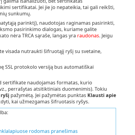
 galima išanalizuoti, bet sertifikatas
sertifikatai. Jei jie jo nepateikia, tai gali reikšti,
ninių sunkumų.
tytąją parinktį), naudotojas raginamas pasirinkti,
iksmo pasirinkimo dialogas, kuriame galite
fikato nėra TRCA sąraše, langas yra
raudonas
. Jeigu
ite visada nutraukti šifruotąjį ryšį su svetaine,
ę SSL protokolo versiją bus automatiškai
ad sertifikate naudojamas formatas, kurio
., perrašytas atsitiktiniais duomenimis). Tokiu
ryšį
pažymėtą. Jei pažymėtas punktas
Klausti apie
dyti, kai užmezgamas šifruotasis ryšys.
lba:
 tinklalapiuose rodomas pranešimas