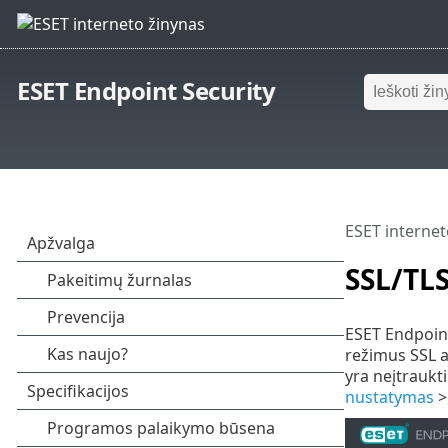
ESET Endpoint Security
ESET internet
SSL/TL
ESET Endpoint 
režimus SSL a
yra neįtraukt
nustatymas