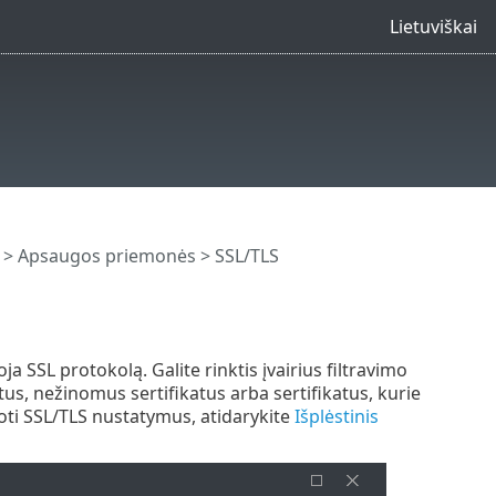
Lietuviškai
>
Apsaugos priemonės
> SSL/TLS
a SSL protokolą. Galite rinktis įvairius filtravimo
us, nežinomus sertifikatus arba sertifikatus, kurie
oti SSL/TLS nustatymus, atidarykite
Išplėstinis