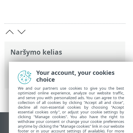
Naršymo kelias
ESET interneto žinynas
>
ESET Endpoint
Security
>
Išplėstiniai nustatymai
>
Your account, your cookies
Pranešimai
> Programos būsenos
choice
We and our partners use cookies to give you the best
optimized online experience, analyze our website traffic,
and serve you with personalized ads. You can agree to the
collection of all cookies by clicking "Accept all and close",
decline all non-essential cookies by choosing "Accept
essential cookies only", or adjust your cookie settings by
clicking "Manage cookies". You also have the right to
withdraw your consent or change your cookie preferences
Rodyti darbalaukio tinklavietę
anytime by clicking the "Manage cookies" link in our website
footer or in your account settings (if available). For more
End of Life