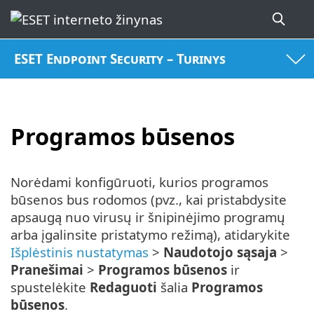
ESET Endpoint Security – Turinys
Programos būsenos
Norėdami konfigūruoti, kurios programos
būsenos bus rodomos (pvz., kai pristabdysite
apsaugą nuo virusų ir šnipinėjimo programų
arba įgalinsite pristatymo režimą), atidarykite
Išplėstinis nustatymas
>
Naudotojo sąsaja
>
Pranešimai
>
Programos būsenos
ir
spustelėkite
Redaguoti
šalia
Programos
būsenos
.