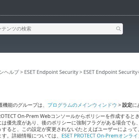
インヘルプ
>
ESET Endpoint Security
>
ESET Endpoint Secur
護機能のグループは、
プログラムのメインウィンドウ
>
設定
に
 PROTECT On-Prem Webコンソールからポリシーを作
には優先度があり、後のポリシーに強制フラグがある場合でも
うすると、この設定が変更されない(たとえばユーザーによって
ます。詳細情報については、
ESET PROTECT On-Premオ