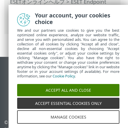
ESETオンラインヘルプ
>
ESET Endpoint
Security
>
FAQ
>
ESET Endpoint Security
Your account, your cookies
をESET PROTECT On-Premに接続する方法
choice
> 上書きモードを使用する方法
We and our partners use cookies to give you the best
optimized online experience, analyze our website traffic,
and serve you with personalized ads. You can agree to the
collection of all cookies by clicking "Accept all and close",
decline all non-essential cookies by choosing "Accept
essential cookies only", or adjust your cookie settings by
clicking "Manage cookies". You also have the right to
withdraw your consent or change your cookie preferences
anytime by clicking the "Manage cookies" link in our website
デスクトップサイトの表示
footer or in your account settings (if available). For more
End of Life
information, see our
Cookie Policy
.
ESETナレッジベース
ACCEPT ALL AND CLOSE
ESETフォーラム
ESET Status Portal
ACCEPT ESSENTIAL COOKIES ONLY
地域サポート
MANAGE COOKIES
© 1992 - 2026 ESET, spol. s
Cookieの管理