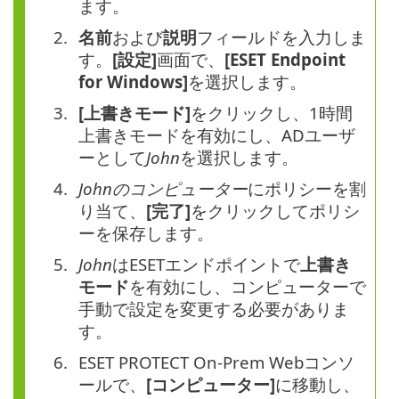
ます。
名前
および
説明
フィールドを入力しま
す。
[設定]
画面で、
[ESET Endpoint
for Windows]
を選択します。
[上書きモード]
をクリックし、1時間
上書きモードを有効にし、ADユーザ
ーとして
John
を選択します。
Johnのコンピューター
にポリシーを割
り当て、
[完了]
をクリックしてポリシ
ーを保存します。
John
はESETエンドポイントで
上書き
モード
を有効にし、コンピューターで
手動で設定を変更する必要がありま
す。
ESET PROTECT On-Prem Webコンソ
ールで、
[コンピューター]
に移動し、