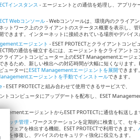
OTECTインスタンス
- エージェントとの通信を処理し、アプリ
OTECT Webコンソール
- Webコンソールは、環境内のクライ
ネットワーク上のクライアントのステータス概要を表示し、管理
開できます。インターネットに接続されている場所やデバイスからE
nagementエージェント
- ESET PROTECTとクライアント
PROTECT間の通信を確立するには、エージェントをクライアン
クライアントコンピューター上のESET Managementエ
できるため、新しい検出への対応時間が大幅に短くなります。ESE
ピューターに
ESET Managementエージェントを展開
できます
 Managementエージェントを手動でインストール
できます。
e
- ESET PROTECTと組み合わせて使用できるサービスで、
ントコンピュータにアップデートを配布し、ESET Manage
ManagementエージェントからESET PROTECTに通信を転送し
びパッチ管理
- ワークステーションを定期的に検査して、セ
トウェアを検出する機能。ESET PROTECTで利用できます。
スクを修復し、デバイスのセキュリティ強化に役立ちます。
d