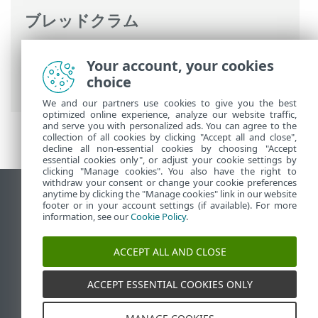
ブレッドクラム
ESETオンラインヘルプ
>
ESET Endpoint
Your account, your cookies
Security
>
リモート管理されたエンドポイ
choice
ントのドキュメント
> ポリシーの概要
We and our partners use cookies to give you the best
optimized online experience, analyze our website traffic,
and serve you with personalized ads. You can agree to the
collection of all cookies by clicking "Accept all and close",
decline all non-essential cookies by choosing "Accept
essential cookies only", or adjust your cookie settings by
clicking "Manage cookies". You also have the right to
withdraw your consent or change your cookie preferences
anytime by clicking the "Manage cookies" link in our website
デスクトップサイトの表示
footer or in your account settings (if available). For more
End of Life
information, see our
Cookie Policy
.
ESETナレッジベース
ACCEPT ALL AND CLOSE
ESETフォーラム
ESET Status Portal
ACCEPT ESSENTIAL COOKIES ONLY
地域サポート