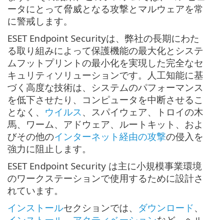
ータにとって脅威となる攻撃とマルウェアを常
に警戒します。
ESET Endpoint Securityは、弊社の長期にわた
る取り組みによって保護機能の最大化とシステ
ムフットプリントの最小化を実現した完全なセ
キュリティソリューションです。人工知能に基
づく高度な技術は、システムのパフォーマンス
を低下させたり、コンピュータを中断させるこ
となく、
ウイルス
、スパイウェア、トロイの木
馬、ワーム、アドウェア、ルートキット、およ
びその他の
インターネット経由の攻撃
の侵入を
強力に阻止します。
ESET Endpoint Security は主に小規模事業環境
のワークステーションで使用するために設計さ
れています。
インストール
セクションでは、
ダウンロード
、
インストール
、
アクティベーション
など、ヘル