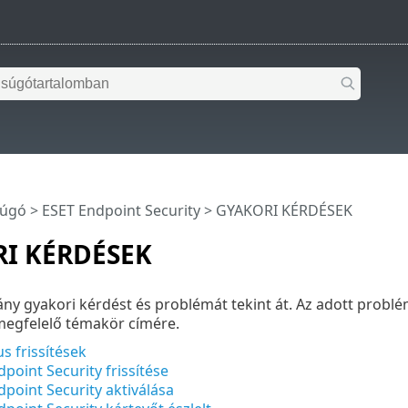
súgó
>
ESET Endpoint Security
>
GYAKORI KÉRDÉSEK
I KÉRDÉSEK
ány gyakori kérdést és problémát tekint át. Az adott pro
megfelelő témakör címére.
s frissítések
point Security frissítése
point Security aktiválása