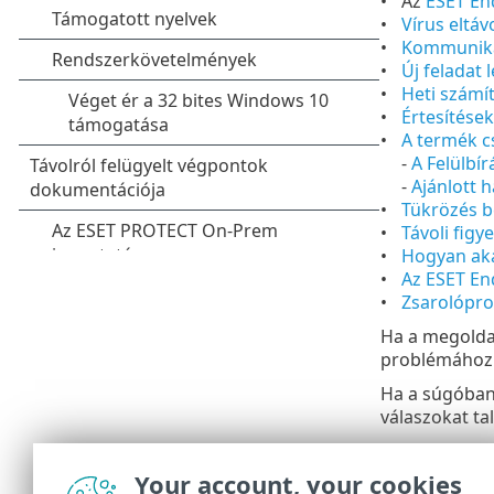
Az
ESET End
Vírus eltáv
Kommuniká
Új feladat
Heti számí
Értesítések
A termék c
-
A Felülbí
-
Ajánlott 
Tükrözés be
Távoli figy
Hogyan aka
Az ESET End
Zsarolópro
Ha a megoldan
problémához k
Ha a súgóban 
válaszokat ta
Az ESET End
Bevált elj
Your account, your cookies