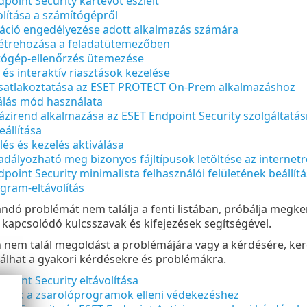
point Security kártevőt észlelt
olítása a számítógépről
ció engedélyezése adott alkalmazás számára
 létrehozása a feladatütemezőben
tógép-ellenőrzés ütemezése
 és interaktív riasztások kezelése
satlakoztatása az ESET PROTECT On-Prem alkalmazáshoz
rálás mód használata
házirend alkalmazása az ESET Endpoint Security szolgáltatás
állítása
elés és kezelés aktiválása
dályozható meg bizonyos fájltípusok letöltése az internetr
point Security minimalista felhasználói felületének beállít
gram-eltávolítás
dó problémát nem találja a fenti listában, próbálja megke
apcsolódó kulcsszavak és kifejezések segítségével.
nem talál megoldást a problémájára vagy a kérdésére, ker
lálhat a gyakori kérdésekre és problémákra.
point Security eltávolítása
árások a zsarolóprogramok elleni védekezéshez