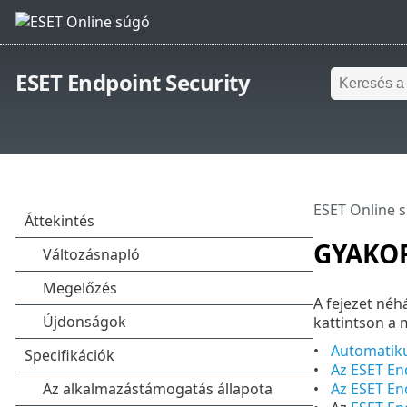
ESET Endpoint Security
ESET Online 
GYAKOR
A fejezet néh
kattintson a 
Automatiku
Az ESET End
Az ESET End