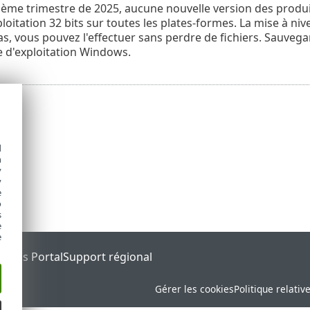
sième trimestre de 2025, aucune nouvelle version des produi
loitation 32 bits sur toutes les plates-formes. La mise à niv
as, vous pouvez l'effectuer sans perdre de fichiers. Sauveg
 d'exploitation Windows.
d
h
y
y
e
o
s
e
e
tatus Portal
Support régional
Gérer les cookies
Politique relativ