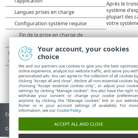
Après le troi
système d'exp
plupart des c
votre système
Your account, your cookies
choice
We and our partners use cookies to give you the best optimize
online experience, analyze our website traffic, and serve you wit
personalized ads. You can agree to the collection of all cookies b
clicking "Accept all and close", decline all non-essential cookies b
choosing "Accept essential cookies only", or adjust your cooki
settings by clicking "Manage cookies". You also have the right t
withdraw your consent or change your cookie preference
anytime by clicking the "Manage cookies" link in our websit
footer or in your account settings (if available). For mor
information, see our
Cookie Policy
.
End of Life
Base de connaissances ESET
Forum ESET
ESET S
ACCEPT ALL AND CLOSE
© 1992 - 2026 ESET, spol. s r.o. - Tous droits réservés.