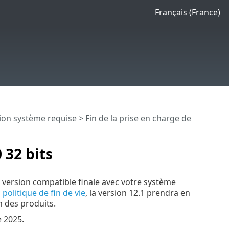
Français (France)
ion système requise
> Fin de la prise en charge de
 32 bits
a version compatible finale avec votre système
a
politique de fin de vie
, la version 12.1 prendra en
n des produits.
e 2025.