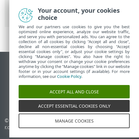
Security
>
Configuration avancée
>
Analyses
>
Analyse de l'appareil
> Cibles
Your account, your cookies
à analyser
choice
We and our partners use cookies to give you the best
optimized online experience, analyze our website traffic,
and serve you with personalized ads. You can agree to the
collection of all cookies by clicking "Accept all and close",
decline all non-essential cookies by choosing "Accept
essential cookies only", or adjust your cookie settings by
clicking "Manage cookies". You also have the right to
withdraw your consent or change your cookie preferences
Afficher le site des postes de travail
anytime by clicking the "Manage cookies" link in our website
footer or in your account settings (if available). For more
End of Life
information, see our
Cookie Policy
.
Base de connaissances ESET
Forum ESET
ACCEPT ALL AND CLOSE
ESET Status Portal
Support régional
ACCEPT ESSENTIAL COOKIES ONLY
© 1992 - 2026 ESET, spol. s
Gérer les cookies
MANAGE COOKIES
r.o. - Tous droits réservés.
Politique relative aux
cookies