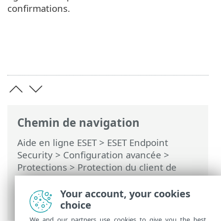
confirmations.
Chemin de navigation
Aide en ligne ESET
>
ESET Endpoint
Security
>
Configuration avancée
>
Protections
>
Protection du client de
messagerie
>
Protection des boîtes aux
lettres
>
Intégrations
> Boîte de dialogue
Your account, your cookies
de confirmation
choice
We and our partners use cookies to give you the best