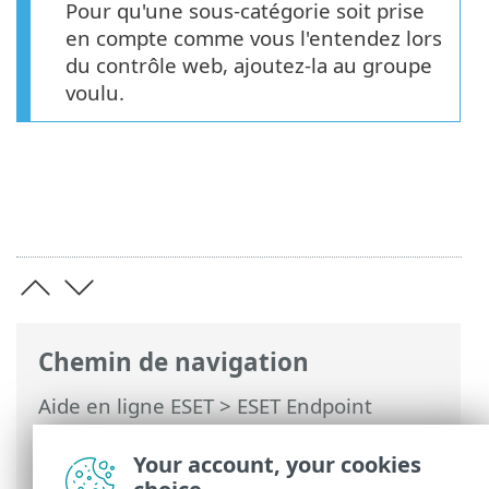
Pour qu'une sous-catégorie soit prise
en compte comme vous l'entendez lors
du contrôle web, ajoutez-la au groupe
voulu.
Chemin de navigation
Aide en ligne ESET
>
ESET Endpoint
Security
>
Configuration avancée
>
Protections
>
Protection de l’accès Web
>
Your account, your cookies
Contrôle Web
> Groupes de catégories