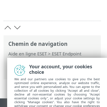
Chemin de navigation
Aide en ligne ESET
>
ESET Endpoint
Security
>
Configuration avancée
>
Protections
>
Protection du client de
Your account, your cookies
messagerie
> ThreatSense
choice
We and our partners use cookies to give you the best
optimized online experience, analyze our website traffic,
and serve you with personalized ads. You can agree to the
collection of all cookies by clicking "Accept all and close",
decline all non-essential cookies by choosing "Accept
essential cookies only", or adjust your cookie settings by
clicking "Manage cookies". You also have the right to
withdraw your consent or change your cookie preferences