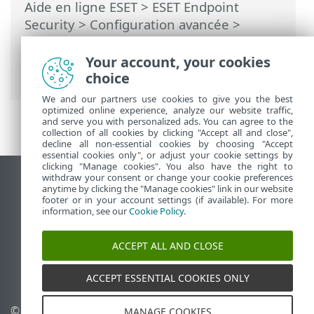
Aide en ligne ESET
>
ESET Endpoint
Security
>
Configuration avancée
>
Protections
>
Protection de l’accès Web
>
Gestion des listes d'URL
> Liste
Your account, your cookies
d'adresses
choice
We and our partners use cookies to give you the best
optimized online experience, analyze our website traffic,
and serve you with personalized ads. You can agree to the
collection of all cookies by clicking "Accept all and close",
decline all non-essential cookies by choosing "Accept
essential cookies only", or adjust your cookie settings by
clicking "Manage cookies". You also have the right to
withdraw your consent or change your cookie preferences
Afficher le site des postes de travail
anytime by clicking the "Manage cookies" link in our website
footer or in your account settings (if available). For more
End of Life
information, see our
Cookie Policy
.
Base de connaissances ESET
Forum ESET
ACCEPT ALL AND CLOSE
ESET Status Portal
Support régional
ACCEPT ESSENTIAL COOKIES ONLY
© 1992 - 2026 ESET, spol. s
Gérer les cookies
MANAGE COOKIES