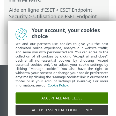
Aide en ligne d'ESET
>
ESET Endpoint
Security
>
Utilisation de ESET Endpoint
Security
>
Outils
>
Planificateur
> Boîtes
de dialogue - Planificateur > Détails de la
Your account, your cookies
tâche
choice
We and our partners use cookies to give you the best
optimized online experience, analyze our website traffic,
and serve you with personalized ads. You can agree to the
collection of all cookies by clicking "Accept all and close",
decline all non-essential cookies by choosing "Accept
essential cookies only", or adjust your cookie settings by
clicking "Manage cookies". You also have the right to
withdraw your consent or change your cookie preferences
Afficher le site pour ordinateur de bureau
anytime by clicking the "Manage cookies" link in our website
footer or in your account settings (if available). For more
End of Life
information, see our
Cookie Policy
.
Base de connaissances ESET
Forum ESET
ACCEPT ALL AND CLOSE
ESET Status Portal
Assistance régionale
ACCEPT ESSENTIAL COOKIES ONLY