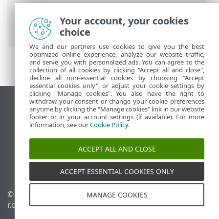
Security
>
Foire aux questions
>
Comment créer une nouvelle tâche dans
Your account, your cookies
le Planificateur
choice
We and our partners use cookies to give you the best
optimized online experience, analyze our website traffic,
and serve you with personalized ads. You can agree to the
collection of all cookies by clicking "Accept all and close",
decline all non-essential cookies by choosing "Accept
essential cookies only", or adjust your cookie settings by
clicking "Manage cookies". You also have the right to
withdraw your consent or change your cookie preferences
Afficher le site pour ordinateur de bureau
anytime by clicking the "Manage cookies" link in our website
footer or in your account settings (if available). For more
End of Life
information, see our
Cookie Policy
.
Base de connaissances ESET
Forum ESET
ACCEPT ALL AND CLOSE
ESET Status Portal
Assistance régionale
ACCEPT ESSENTIAL COOKIES ONLY
© 1992 - 2026 ESET, spol. s
Gérer les témoins
MANAGE COOKIES
r.o. - Tous droits réservés.
Politique relative aux
témoins