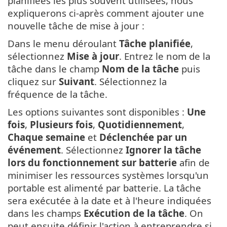
planifiées les plus souvent utilisées, nous
expliquerons ci-après comment ajouter une
nouvelle tâche de mise à jour :
Dans le menu déroulant
Tâche planifiée
,
sélectionnez
Mise à jour
. Entrez le nom de la
tâche dans le champ
Nom de la tâche
puis
cliquez sur
Suivant
. Sélectionnez la
fréquence de la tâche.
Les options suivantes sont disponibles :
Une
fois
,
Plusieurs fois
,
Quotidiennement
,
Chaque semaine
et
Déclenchée par un
événement
. Sélectionnez
Ignorer la tâche
lors du fonctionnement sur batterie
afin de
minimiser les ressources systèmes lorsqu'un
portable est alimenté par batterie. La tâche
sera exécutée à la date et à l'heure indiquées
dans les champs
Exécution de la tâche
. On
peut ensuite définir l'action à entreprendre si