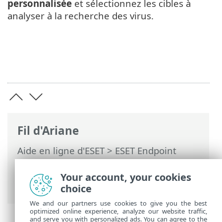
personnalisée
et sélectionnez les cibles à
analyser à la recherche des virus.
Fil d'Ariane
Aide en ligne d'ESET
>
ESET Endpoint
Security
>
Utilisation de ESET Endpoint
Security
>
Configuration
>
Ordinateur
>
Your account, your cookies
Une menace est détectée
choice
We and our partners use cookies to give you the best
optimized online experience, analyze our website traffic,
and serve you with personalized ads. You can agree to the