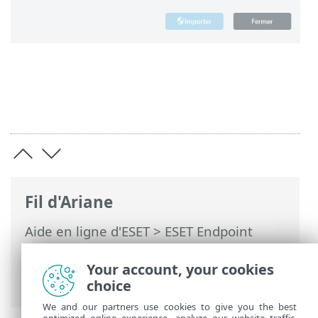
Fil d'Ariane
Aide en ligne d'ESET
>
ESET Endpoint
Security
>
Utilisation de ESET Endpoint
Security
>
Configuration
> Importation et
Your account, your cookies
exportation des paramètres
choice
We and our partners use cookies to give you the best