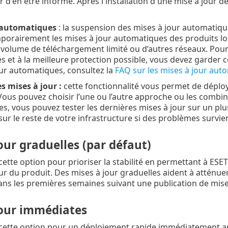
r d'en être informé. Après l'installation d'une mise à jour 
 automatiques
: la suspension des mises à jour automatique
porairement les mises à jour automatiques des produits lors
volume de téléchargement limité ou d’autres réseaux. Pou
és et à la meilleure protection possible, vous devez garder 
our automatiques, consultez la
FAQ sur les mises à jour aut
s mises à jour :
cette fonctionnalité vous permet de déploy
ous pouvez choisir l’une ou l’autre approche ou les combin
, vous pouvez tester les dernières mises à jour sur un plus
ur le reste de votre infrastructure si des problèmes survie
our graduelles (par défaut)
cette option pour prioriser la stabilité en permettant à ES
our du produit. Des mises à jour graduelles aident à atténue
ns les premières semaines suivant une publication de mise 
jour immédiates
cette option pour un déploiement rapide immédiatement aprè