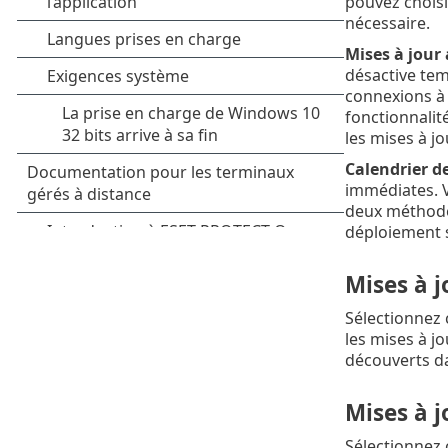
pouvez choisi
nécessaire.
Mises à jour
désactive tem
connexions à 
fonctionnalit
les mises à j
Calendrier de
immédiates. V
deux méthodes
déploiement s
Mises à j
Sélectionnez 
les mises à j
découverts da
Mises à 
Sélectionnez 