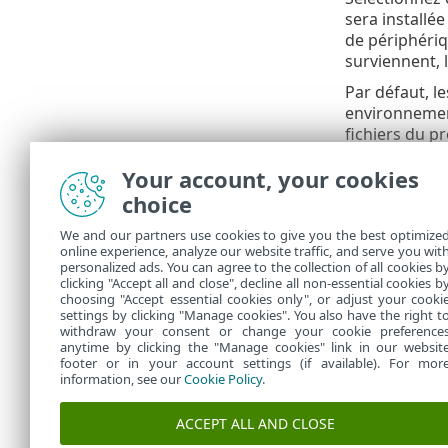
sera installée
de périphériq
surviennent, 
Par défaut, l
environnement
fichiers du pr
Définir u
Your account, your cookies
choice
La séle
appliqu
We and our partners use cookies to give you the best optimize
automat
online experience, analyze our website traffic, and serve you wit
personalized ads. You can agree to the collection of all cookies b
entrepr
clicking "Accept all and close", decline all non-essential cookies b
choosing "Accept essential cookies only", or adjust your cooki
settings by clicking "Manage cookies". You also have the right t
withdraw your consent or change your cookie preference
anytime by clicking the "Manage cookies" link in our websit
footer or in your account settings (if available). For mor
information, see our
Cookie Policy
.
ACCEPT ALL AND CLOSE