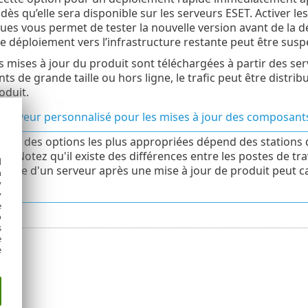
 dès qu’elle sera disponible sur les serveurs ESET. Activer 
ues vous permet de tester la nouvelle version avant de la dép
le déploiement vers l’infrastructure restante peut être sus
es mises à jour du produit sont téléchargées à partir des se
s de grande taille ou hors ligne, le trafic peut être distri
oduit.
n serveur personnalisé pour les mises à jour des composa
ction des options les plus appropriées dépend des stations d
és. Notez qu'il existe des différences entre les postes de tr
d
ique d'un serveur après une mise à jour de produit peut 
h
y
ise.
y
e
o
s
e
e