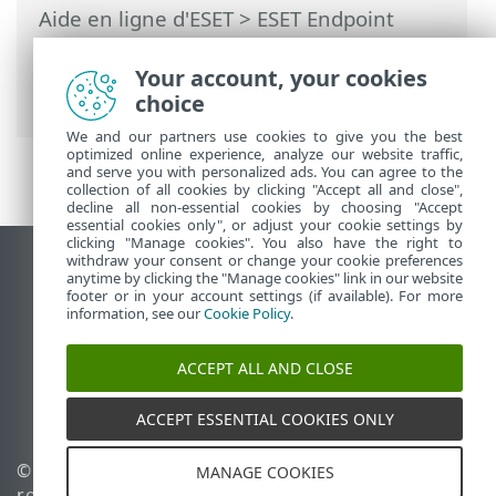
Aide en ligne d'ESET
>
ESET Endpoint
Security
>
Configuration avancée
>
Analyse
>
Analyse du périphérique
>
Your account, your cookies
Supports amovibles
choice
We and our partners use cookies to give you the best
optimized online experience, analyze our website traffic,
and serve you with personalized ads. You can agree to the
collection of all cookies by clicking "Accept all and close",
decline all non-essential cookies by choosing "Accept
essential cookies only", or adjust your cookie settings by
clicking "Manage cookies". You also have the right to
withdraw your consent or change your cookie preferences
Afficher le site pour ordinateur de bureau
anytime by clicking the "Manage cookies" link in our website
footer or in your account settings (if available). For more
End of Life
information, see our
Cookie Policy
.
Base de connaissances ESET
Forum ESET
ACCEPT ALL AND CLOSE
ESET Status Portal
Assistance régionale
ACCEPT ESSENTIAL COOKIES ONLY
© 1992 - 2026 ESET, spol. s
Gérer les témoins
MANAGE COOKIES
r.o. - Tous droits réservés.
Politique relative aux