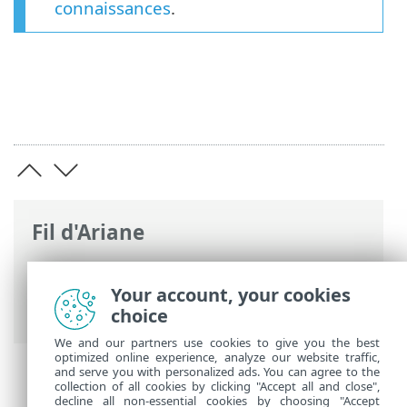
connaissances
.
Fil d'Ariane
Aide en ligne d'ESET
>
ESET Endpoint
Security
>
Configuration avancée
>
Your account, your cookies
Dépannage > Fichiers journaux
choice
We and our partners use cookies to give you the best
optimized online experience, analyze our website traffic,
and serve you with personalized ads. You can agree to the
collection of all cookies by clicking "Accept all and close",
decline all non-essential cookies by choosing "Accept