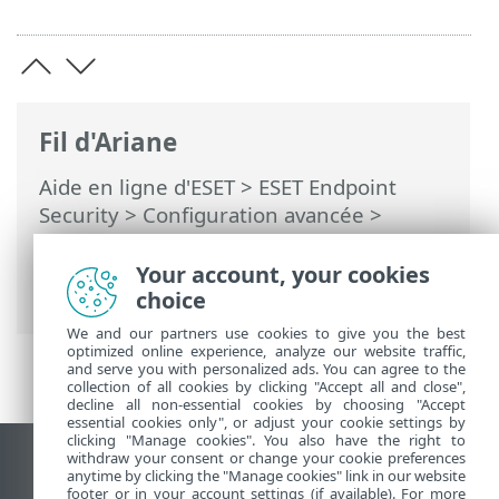
Fil d'Ariane
Aide en ligne d'ESET
>
ESET Endpoint
Security
>
Configuration avancée
>
Protections
>
Protection du client de
messagerie
>
Protection du transport de
Your account, your cookies
messagerie
> Applications exclues
choice
We and our partners use cookies to give you the best
optimized online experience, analyze our website traffic,
and serve you with personalized ads. You can agree to the
collection of all cookies by clicking "Accept all and close",
decline all non-essential cookies by choosing "Accept
essential cookies only", or adjust your cookie settings by
clicking "Manage cookies". You also have the right to
withdraw your consent or change your cookie preferences
Afficher le site pour ordinateur de bureau
anytime by clicking the "Manage cookies" link in our website
footer or in your account settings (if available). For more
End of Life