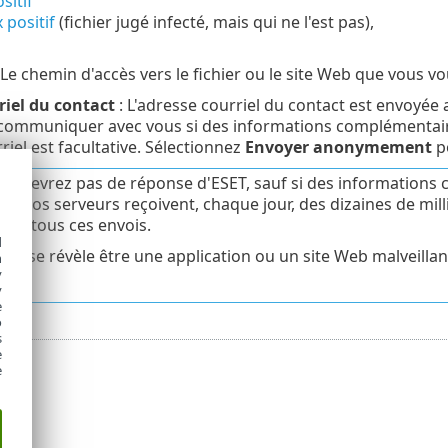
sitif
 positif
(fichier jugé infecté, mais qui ne l'est pas),
 Le chemin d'accès vers le fichier ou le site Web que vous v
riel du contact
: L'adresse courriel du contact est envoyée a
 communiquer avec vous si des informations complémentaire
riel est facultative. Sélectionnez
Envoyer anonymement
po
 recevrez pas de réponse d'ESET, sauf si des informations c
ue nos serveurs reçoivent, chaque jour, des dizaines de mil
e à tous ces envois.
d
chier se révèle être une application ou un site Web malveillan
h
y
es.
y
e
o
s
e
e