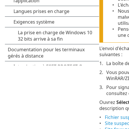
L'éch
Nous 
malve
utili
Pense
une c
L'envoi d'éch
suivantes :
La boîte d
Vous pouve
WinRAR/ZIP
Pour signa
consultez
Ouvrez
Sélec
description q
Fichier sus
Site suspec