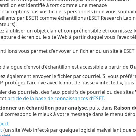
antillon est identifié à tort comme une menace
n'acceptons pas vos fichiers personnels (que vous souhaitez
illants par ESET) comme échantillons (ESET Research Lab n
sateurs).
z à utiliser un objet clair et compréhensible et fournissez le 
apture d'écran ou le site Web à partir duquel vous l'avez té
antillons vous permet d'envoyer un fichier ou un site à ESET 
e dialogue d'envoi d’échantillon est accessible à partir de
Ou
z également envoyer le fichier par courriel. Si vous préfére
, protégez l'archive avec le mot de passe « infected », puis
ler des pourriels, des faux positifs de pourriel ou des sit
 cet
article de la base de connaissances d’ESET
.
tionner un échantillon pour analyse
, puis, dans
Raison de
ui correspond le mieux à votre message dans le menu dérou
pect
t
(un site Web infecté par quelque logiciel malveillant que ce