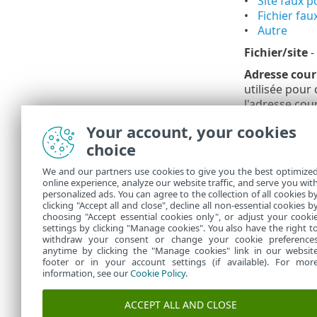
Site faux po
Fichier faux
Autre
Fichier/site
-
Adresse cour
utilisée pour
l'adresse cour
Your account, your cookies
Vous ne
parce q
choice
répondr
We and our partners use cookies to give you the best optimize
Si le fi
online experience, analyze our website traffic, and serve you wit
personalized ads. You can agree to the collection of all cookies b
suivant
clicking "Accept all and close", decline all non-essential cookies b
choosing "Accept essential cookies only", or adjust your cooki
settings by clicking "Manage cookies". You also have the right t
withdraw your consent or change your cookie preference
anytime by clicking the "Manage cookies" link in our websit
footer or in your account settings (if available). For mor
information, see our
Cookie Policy
.
ACCEPT ALL AND CLOSE