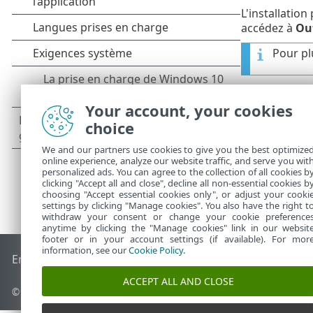
L'installatio
accédez à
Out
Pour pl
Your account, your cookies
choice
We and our partners use cookies to give you the best optimize
online experience, analyze our website traffic, and serve you wit
personalized ads. You can agree to the collection of all cookies b
clicking "Accept all and close", decline all non-essential cookies b
choosing "Accept essential cookies only", or adjust your cooki
settings by clicking "Manage cookies". You also have the right t
withdraw your consent or change your cookie preference
anytime by clicking the "Manage cookies" link in our websit
footer or in your account settings (if available). For mor
information, see our
Cookie Policy
.
End of Life
Base de connaissances ESET
Forum ESET
ESET S
ACCEPT ALL AND CLOSE
© 1992 - 2026 ESET, spol. s r.o. - Tous droits réservés.