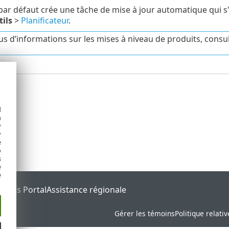
n par défaut crée une tâche de mise à jour automatique qui s
ils
>
Planificateur
.
us d’informations sur les mises à niveau de produits, consu
d
h
y
y
e
o
s
e
e
tatus Portal
Assistance régionale
Gérer les témoins
Politique relati