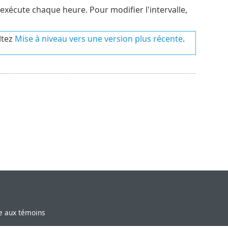
'exécute chaque heure. Pour modifier l'intervalle,
ltez
Mise à niveau vers une version plus récente
.
ve aux témoins